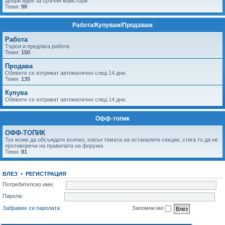
Добри идеи за сръчни майстори
Теми:
98
Работа/Купувам/Продавам
Работа
Tърси и предлага работа
Теми:
150
Продава
Обявите се изтриват автоматично след 14 дни.
Теми:
135
Купува
Обявите се изтриват автоматично след 14 дни.
Офф-топик
ОФФ-ТОПИК
Тук може да обсъждате всичко, извън темата на останалите секции, стига то да не
противоречи на правилата на форума
Теми:
81
ВЛЕЗ
•
РЕГИСТРАЦИЯ
Потребителско име:
Парола:
Забравих си паролата
Запомни ме