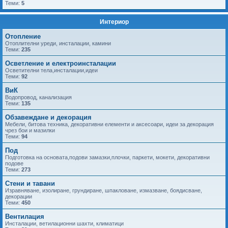
Теми:
5
Интериор
Отопление
Отоплителни уреди, инсталации, камини
Теми:
235
Осветление и електроинсталации
Осветителни тела,инсталации,идеи
Теми:
92
ВиК
Водопровод, канализация
Теми:
135
Обзавеждане и декорация
Мебели, битова техника, декоративни елементи и аксесоари, идеи за декорация
чрез бои и мазилки
Теми:
94
Под
Подготовка на основата,подови замазки,плочки, паркети, мокети, декоративни
подове
Теми:
273
Стени и тавани
Изравняване, изолиране, грундиране, шпакловане, измазване, боядисване,
декорации
Теми:
450
Вентилация
Инсталации, ветилационни шахти, климатици