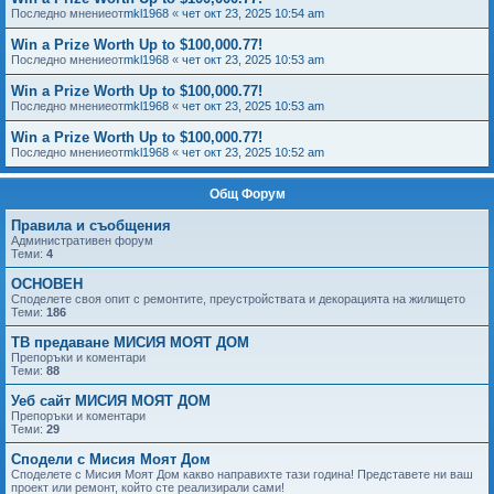
Последно мнениеот
mkl1968
«
чет окт 23, 2025 10:54 am
Win a Prize Worth Up to $100,000.77!
Последно мнениеот
mkl1968
«
чет окт 23, 2025 10:53 am
Win a Prize Worth Up to $100,000.77!
Последно мнениеот
mkl1968
«
чет окт 23, 2025 10:53 am
Win a Prize Worth Up to $100,000.77!
Последно мнениеот
mkl1968
«
чет окт 23, 2025 10:52 am
Общ Форум
Правила и съобщения
Административен форум
Теми:
4
ОСНОВЕН
Споделете своя опит с ремонтите, преустройствата и декорацията на жилището
Теми:
186
ТВ предаване МИСИЯ МОЯТ ДОМ
Препоръки и коментари
Теми:
88
Уеб сайт МИСИЯ МОЯТ ДОМ
Препоръки и коментари
Теми:
29
Сподели с Мисия Моят Дом
Споделете с Мисия Моят Дом какво направихте тази година! Представете ни ваш
проект или ремонт, който сте реализирали сами!