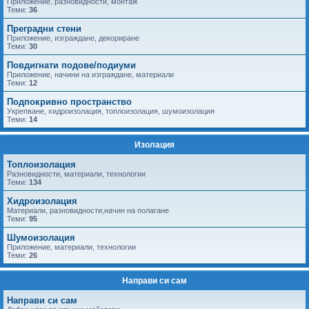
Приложение, разновидности, монтаж
Теми:
36
Преградни стени
Приложение, изграждане, декориране
Теми:
30
Повдигнати подове/подиуми
Приложение, начини на изграждане, материали
Теми:
12
Подпокривно пространство
Укрепване, хидроизолация, топлоизолация, шумоизолация
Теми:
14
Изолация
Топлоизолация
Разновидности, материали, технологии
Теми:
134
Хидроизолация
Материали, разновидности,начин на полагане
Теми:
95
Шумоизолация
Приложение, материали, технологии
Теми:
26
Направи си сам
Направи си сам