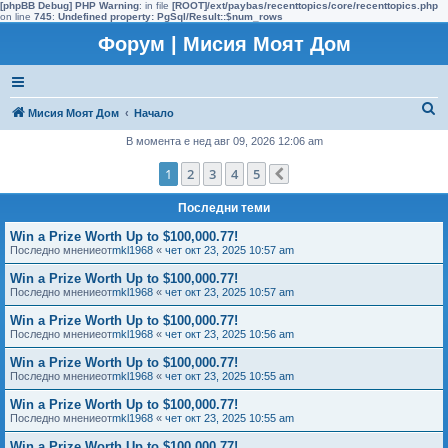
[phpBB Debug] PHP Warning
: in file
[ROOT]/ext/paybas/recenttopics/core/recenttopics.php
on line
745
:
Undefined property: PgSql/Result::$num_rows
Форум | Мисия Моят Дом
Т
Мисия Моят Дом
Начало
ъ
В момента е нед авг 09, 2026 12:06 am
р
1
2
3
4
5
Следваща
с
Последни теми
е
н
Win a Prize Worth Up to $100,000.77!
Последно мнениеот
mkl1968
«
чет окт 23, 2025 10:57 am
е
Win a Prize Worth Up to $100,000.77!
Последно мнениеот
mkl1968
«
чет окт 23, 2025 10:57 am
Win a Prize Worth Up to $100,000.77!
Последно мнениеот
mkl1968
«
чет окт 23, 2025 10:56 am
Win a Prize Worth Up to $100,000.77!
Последно мнениеот
mkl1968
«
чет окт 23, 2025 10:55 am
Win a Prize Worth Up to $100,000.77!
Последно мнениеот
mkl1968
«
чет окт 23, 2025 10:55 am
Win a Prize Worth Up to $100,000.77!