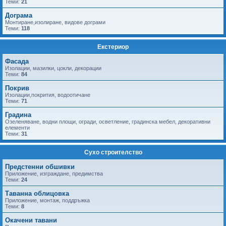
Теми:
21
Дограма
Монтиране,изолиране, видове дограми
Теми:
118
Екстериор
Фасада
Изолации, мазилки, цокли, декорации
Теми:
84
Покрив
Изолации,покрития, водоотичане
Теми:
71
Градина
Озеленяване, водни площи, огради, осветление, градинска мебел, декоративни
елементи
Теми:
31
Сухо строителство
Предстенни обшивки
Приложение, изграждане, предимства
Теми:
24
Таванна облицовка
Приложение, монтаж, поддръжка
Теми:
8
Окачени тавани