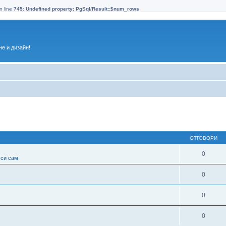
n line
745
:
Undefined property: PgSql/Result::$num_rows
е и дизайн!
ОТГОВОРИ
0
 си сам
0
0
0