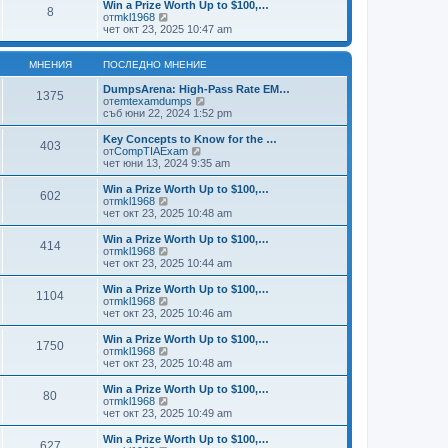
е
п
Win a Prize Worth Up to $100,…
н
8
е
д
о
от
mkl1968
В
и
м
н
с
чет окт 23, 2025 10:47 am
и
я
н
и
л
ж
е
т
е
п
н
е
д
МНЕНИЯ
ПОСЛЕДНО МНЕНИЕ
о
и
м
н
с
я
н
и
DumpsArena: High-Pass Rate EM…
л
1375
е
т
от
emtexamdumps
е
В
н
е
съб юни 22, 2024 1:52 pm
д
и
и
м
н
ж
я
н
и
п
Key Concepts to Know for the …
403
е
т
о
от
CompTIAExam
В
н
е
с
чет юни 13, 2024 9:35 am
и
и
м
л
ж
я
н
е
п
Win a Prize Worth Up to $100,…
602
е
д
о
от
mkl1968
В
н
н
с
чет окт 23, 2025 10:48 am
и
и
и
л
ж
я
т
е
п
Win a Prize Worth Up to $100,…
414
е
д
о
от
mkl1968
В
м
н
с
чет окт 23, 2025 10:44 am
и
н
и
л
ж
е
т
е
п
Win a Prize Worth Up to $100,…
н
1104
е
д
о
от
mkl1968
В
и
м
н
с
чет окт 23, 2025 10:46 am
и
я
н
и
л
ж
е
т
е
п
Win a Prize Worth Up to $100,…
н
1750
е
д
о
от
mkl1968
В
и
м
н
с
чет окт 23, 2025 10:48 am
и
я
н
и
л
ж
е
т
е
п
Win a Prize Worth Up to $100,…
н
80
е
д
о
от
mkl1968
В
и
м
н
с
чет окт 23, 2025 10:49 am
и
я
н
и
л
ж
е
т
е
п
Win a Prize Worth Up to $100,…
н
627
е
д