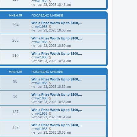
о
от
mkl1968
В
и
м
н
с
чет окт 23, 2025 10:43 am
и
я
н
и
л
ж
е
т
е
п
н
е
д
МНЕНИЯ
ПОСЛЕДНО МНЕНИЕ
о
и
м
н
с
я
н
и
Win a Prize Worth Up to $100,…
л
294
е
т
от
mkl1968
е
В
н
е
чет окт 23, 2025 10:50 am
д
и
и
м
н
ж
я
н
и
п
Win a Prize Worth Up to $100,…
268
е
т
о
от
mkl1968
В
н
е
с
чет окт 23, 2025 10:50 am
и
и
м
л
ж
я
н
е
п
Win a Prize Worth Up to $100,…
110
е
д
о
от
mkl1968
В
н
н
с
чет окт 23, 2025 10:51 am
и
и
и
л
ж
я
т
е
п
е
д
МНЕНИЯ
ПОСЛЕДНО МНЕНИЕ
о
м
н
с
н
и
Win a Prize Worth Up to $100,…
л
98
е
т
от
mkl1968
е
В
н
е
чет окт 23, 2025 10:52 am
д
и
и
м
н
ж
я
н
и
п
Win a Prize Worth Up to $100,…
16
е
т
о
от
mkl1968
В
н
е
с
чет окт 23, 2025 10:53 am
и
и
м
л
ж
я
н
е
п
Win a Prize Worth Up to $100,…
137
е
д
о
от
mkl1968
В
н
н
с
чет окт 23, 2025 10:51 am
и
и
и
л
ж
я
т
е
п
Win a Prize Worth Up to $100,…
132
е
д
о
от
mkl1968
В
м
н
с
чет окт 23, 2025 10:53 am
и
н
и
л
ж