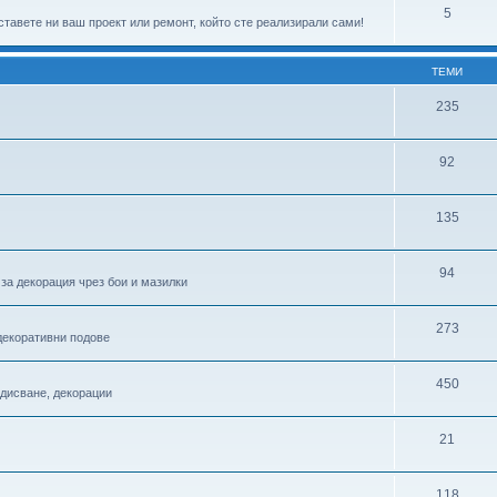
5
тавете ни ваш проект или ремонт, който сте реализирали сами!
ТЕМИ
235
92
135
94
 за декорация чрез бои и мазилки
273
 декоративни подове
450
ядисване, декорации
21
118