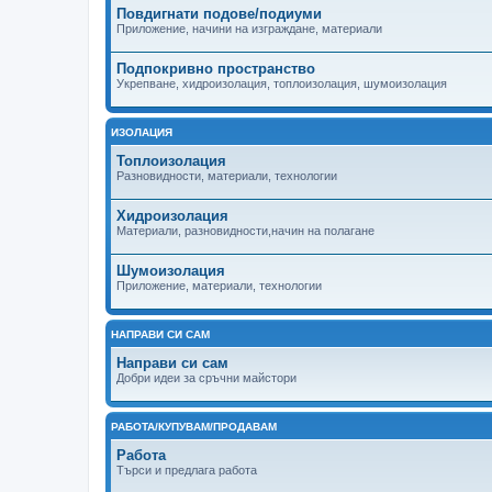
Повдигнати подове/подиуми
Приложение, начини на изграждане, материали
Подпокривно пространство
Укрепване, хидроизолация, топлоизолация, шумоизолация
ИЗОЛАЦИЯ
Топлоизолация
Разновидности, материали, технологии
Хидроизолация
Материали, разновидности,начин на полагане
Шумоизолация
Приложение, материали, технологии
НАПРАВИ СИ САМ
Направи си сам
Добри идеи за сръчни майстори
РАБОТА/КУПУВАМ/ПРОДАВАМ
Работа
Tърси и предлага работа