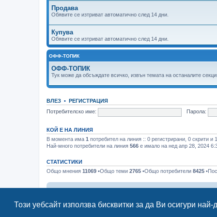
Продава
Обявите се изтриват автоматично след 14 дни.
Купува
Обявите се изтриват автоматично след 14 дни.
ОФФ-ТОПИК
ОФФ-ТОПИК
Тук може да обсъждате всичко, извън темата на останалите секци
ВЛЕЗ
•
РЕГИСТРАЦИЯ
Потребителско име:
Парола:
КОЙ Е НА ЛИНИЯ
В момента има
1
потребител на линия :: 0 регистрирани, 0 скрити и 
Най-много потребители на линия
566
е имало на нед апр 28, 2024 6:
СТАТИСТИКИ
Общо мнения
11069
•Общо теми
2765
•Общо потребители
8425
•Пос
Мисия Моят Дом
Начало
Този уебсайт използва бисквитки за да Ви осигури най