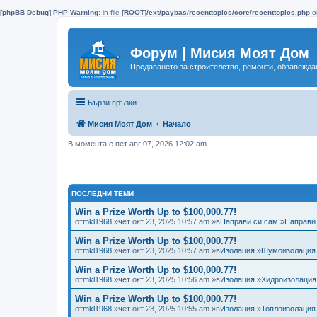
[phpBB Debug] PHP Warning
: in file
[ROOT]/ext/paybas/recenttopics/core/recenttopics.php
o
Форум | Мисия Моят Дом
Предаването за строителство, ремонти, обзавеждан
Бързи връзки
Мисия Моят Дом
Начало
В момента е пет авг 07, 2026 12:02 am
ПОСЛЕДНИ ТЕМИ
Win a Prize Worth Up to $100,000.77!
от
mkl1968
»чет окт 23, 2025 10:57 am »в
Направи си сам
»
Направи
Win a Prize Worth Up to $100,000.77!
от
mkl1968
»чет окт 23, 2025 10:57 am »в
Изолация
»
Шумоизолация
Win a Prize Worth Up to $100,000.77!
от
mkl1968
»чет окт 23, 2025 10:56 am »в
Изолация
»
Хидроизолация
Win a Prize Worth Up to $100,000.77!
от
mkl1968
»чет окт 23, 2025 10:55 am »в
Изолация
»
Топлоизолация