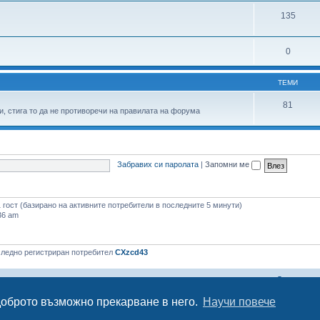
135
0
ТЕМИ
81
и, стига то да не противоречи на правилата на форума
Забравих си паролата
|
Запомни ме
1 гост (базирано на активните потребители в последните 5 минути)
36 am
ледно регистриран потребител
CXzcd43
Свържете се с нас
Изтрий в
-доброто възможно прекарване в него.
Научи повече