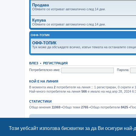
Продава
Обявите се изтриват автоматично след 14 дни.
Купува
Обявите се изтриват автоматично след 14 дни.
ОФФ-ТОПИК
ОФФ-ТОПИК
Тук може да обсъждате всичко, извън темата на останалите секци
ВЛЕЗ
•
РЕГИСТРАЦИЯ
Потребителско име:
Парола:
КОЙ Е НА ЛИНИЯ
В момента има
2
потребителя на линия :: 1 регистриран, 0 скрити и 
Най-много потребители на линия
566
е имало на нед апр 28, 2024 6:
СТАТИСТИКИ
Общо мнения
11069
•Общо теми
2765
•Общо потребители
8425
•Пос
Мисия Моят Дом
Начало
Този уебсайт използва бисквитки за да Ви осигури най