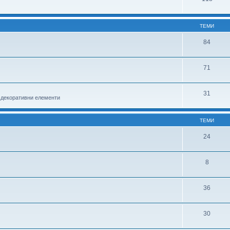
ТЕМИ
84
71
31
, декоративни елементи
ТЕМИ
24
8
36
30