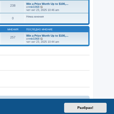
н
н
ж
и
и
п
Win a Prize Worth Up to $100,…
238
я
т
о
от
mkl1968
В
е
с
чет окт 23, 2025 10:46 am
и
м
л
ж
н
е
п
Няма мнения
0
е
д
о
н
н
с
и
и
л
я
т
е
МНЕНИЯ
ПОСЛЕДНО МНЕНИЕ
е
д
м
н
Win a Prize Worth Up to $100,…
н
257
и
от
mkl1968
В
е
т
чет окт 23, 2025 10:44 am
и
н
е
ж
и
м
п
я
н
о
е
с
н
л
и
е
я
д
н
и
т
е
м
н
е
н
и
я
сички бисквитки от форума
Всички времена са според
UTC+03:00
Разбрах!