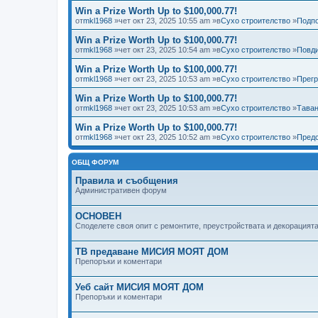
Win a Prize Worth Up to $100,000.77!
от
mkl1968
»чет окт 23, 2025 10:55 am »в
Сухо строителство
»
Подпо
Win a Prize Worth Up to $100,000.77!
от
mkl1968
»чет окт 23, 2025 10:54 am »в
Сухо строителство
»
Повди
Win a Prize Worth Up to $100,000.77!
от
mkl1968
»чет окт 23, 2025 10:53 am »в
Сухо строителство
»
Прегр
Win a Prize Worth Up to $100,000.77!
от
mkl1968
»чет окт 23, 2025 10:53 am »в
Сухо строителство
»
Таван
Win a Prize Worth Up to $100,000.77!
от
mkl1968
»чет окт 23, 2025 10:52 am »в
Сухо строителство
»
Предс
ОБЩ ФОРУМ
Правила и съобщения
Административен форум
ОСНОВЕН
Споделете своя опит с ремонтите, преустройствата и декорацият
ТВ предаване МИСИЯ МОЯТ ДОМ
Препоръки и коментари
Уеб сайт МИСИЯ МОЯТ ДОМ
Препоръки и коментари