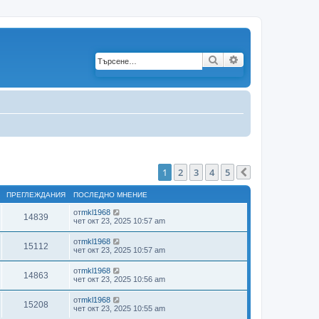
Търсене
Разширено търс
1
2
3
4
5
Следваща
ПРЕГЛЕЖДАНИЯ
ПОСЛЕДНО МНЕНИЕ
от
mkl1968
14839
чет окт 23, 2025 10:57 am
от
mkl1968
15112
чет окт 23, 2025 10:57 am
от
mkl1968
14863
чет окт 23, 2025 10:56 am
от
mkl1968
15208
чет окт 23, 2025 10:55 am