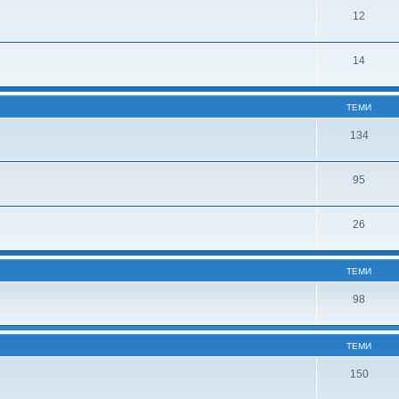
12
14
ТЕМИ
134
95
26
ТЕМИ
98
ТЕМИ
150