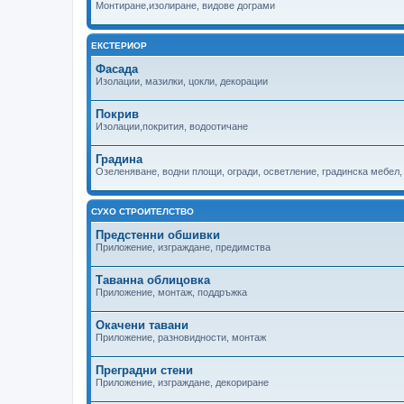
Монтиране,изолиране, видове дограми
ЕКСТЕРИОР
Фасада
Изолации, мазилки, цокли, декорации
Покрив
Изолации,покрития, водоотичане
Градина
Озеленяване, водни площи, огради, осветление, градинска мебел
СУХО СТРОИТЕЛСТВО
Предстенни обшивки
Приложение, изграждане, предимства
Таванна облицовка
Приложение, монтаж, поддръжка
Окачени тавани
Приложение, разновидности, монтаж
Преградни стени
Приложение, изграждане, декориране