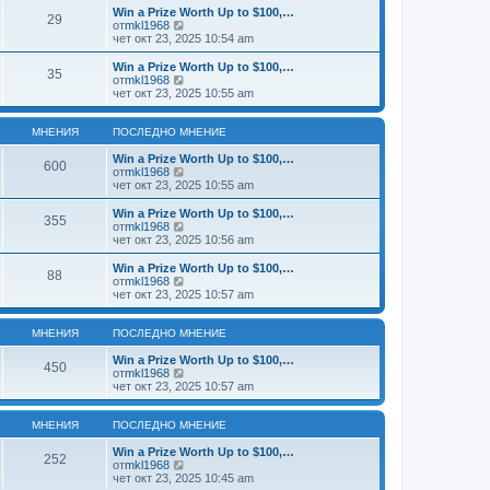
е
т
е
п
Win a Prize Worth Up to $100,…
н
29
е
д
о
от
mkl1968
В
и
м
н
с
чет окт 23, 2025 10:54 am
и
я
н
и
л
ж
е
т
е
п
Win a Prize Worth Up to $100,…
н
35
е
д
о
от
mkl1968
В
и
м
н
с
чет окт 23, 2025 10:55 am
и
я
н
и
л
ж
е
т
е
п
н
е
д
МНЕНИЯ
ПОСЛЕДНО МНЕНИЕ
о
и
м
н
с
я
н
и
Win a Prize Worth Up to $100,…
л
600
е
т
от
mkl1968
е
В
н
е
чет окт 23, 2025 10:55 am
д
и
и
м
н
ж
я
н
и
п
Win a Prize Worth Up to $100,…
355
е
т
о
от
mkl1968
В
н
е
с
чет окт 23, 2025 10:56 am
и
и
м
л
ж
я
н
е
п
Win a Prize Worth Up to $100,…
88
е
д
о
от
mkl1968
В
н
н
с
чет окт 23, 2025 10:57 am
и
и
и
л
ж
я
т
е
п
е
д
МНЕНИЯ
ПОСЛЕДНО МНЕНИЕ
о
м
н
с
н
и
Win a Prize Worth Up to $100,…
л
450
е
т
от
mkl1968
е
В
н
е
чет окт 23, 2025 10:57 am
д
и
и
м
н
ж
я
н
и
п
е
МНЕНИЯ
ПОСЛЕДНО МНЕНИЕ
т
о
н
е
с
и
Win a Prize Worth Up to $100,…
м
л
252
я
от
mkl1968
н
е
В
чет окт 23, 2025 10:45 am
е
д
и