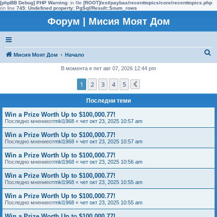
[phpBB Debug] PHP Warning
: in file
[ROOT]/ext/paybas/recenttopics/core/recenttopics.php
on line
745
:
Undefined property: PgSql/Result::$num_rows
Форум | Мисия Моят Дом
Т
Мисия Моят Дом
Начало
ъ
В момента е пет авг 07, 2026 12:44 pm
р
1
2
3
4
5
Следваща
с
Последни теми
е
н
Win a Prize Worth Up to $100,000.77!
Последно мнениеот
mkl1968
«
чет окт 23, 2025 10:57 am
е
Win a Prize Worth Up to $100,000.77!
Последно мнениеот
mkl1968
«
чет окт 23, 2025 10:57 am
Win a Prize Worth Up to $100,000.77!
Последно мнениеот
mkl1968
«
чет окт 23, 2025 10:56 am
Win a Prize Worth Up to $100,000.77!
Последно мнениеот
mkl1968
«
чет окт 23, 2025 10:55 am
Win a Prize Worth Up to $100,000.77!
Последно мнениеот
mkl1968
«
чет окт 23, 2025 10:55 am
Win a Prize Worth Up to $100,000.77!