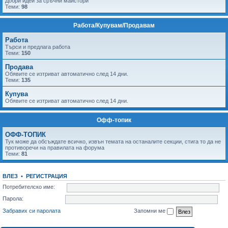
Добри идеи за сръчни майстори
Теми:
98
Работа/Купувам/Продавам
Работа
Tърси и предлага работа
Теми:
150
Продава
Обявите се изтриват автоматично след 14 дни.
Теми:
135
Купува
Обявите се изтриват автоматично след 14 дни.
Офф-топик
ОФФ-ТОПИК
Тук може да обсъждате всичко, извън темата на останалите секции, стига то да не
противоречи на правилата на форума
Теми:
81
ВЛЕЗ
•
РЕГИСТРАЦИЯ
Потребителско име:
Парола:
Забравих си паролата
Запомни ме