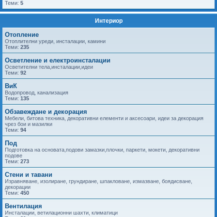
Теми:
5
Интериор
Отопление
Отоплителни уреди, инсталации, камини
Теми:
235
Осветление и електроинсталации
Осветителни тела,инсталации,идеи
Теми:
92
ВиК
Водопровод, канализация
Теми:
135
Обзавеждане и декорация
Мебели, битова техника, декоративни елементи и аксесоари, идеи за декорация
чрез бои и мазилки
Теми:
94
Под
Подготовка на основата,подови замазки,плочки, паркети, мокети, декоративни
подове
Теми:
273
Стени и тавани
Изравняване, изолиране, грундиране, шпакловане, измазване, боядисване,
декорации
Теми:
450
Вентилация
Инсталации, ветилационни шахти, климатици