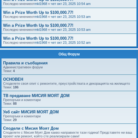
Последно мнениеот
mkl1968
«
чет окт 23, 2025 10:54 am
Win a Prize Worth Up to $100,000.77!
Последно мнениеот
mkl1968
«
чет окт 23, 2025 10:53 am
Win a Prize Worth Up to $100,000.77!
Последно мнениеот
mkl1968
«
чет окт 23, 2025 10:53 am
Win a Prize Worth Up to $100,000.77!
Последно мнениеот
mkl1968
«
чет окт 23, 2025 10:52 am
Общ Форум
Правила и съобщения
Административен форум
Теми:
4
ОСНОВЕН
Споделете своя опит с ремонтите, преустройствата и декорацията на жилището
Теми:
186
ТВ предаване МИСИЯ МОЯТ ДОМ
Препоръки и коментари
Теми:
88
Уеб сайт МИСИЯ МОЯТ ДОМ
Препоръки и коментари
Теми:
29
Сподели с Мисия Моят Дом
Споделете с Мисия Моят Дом какво направихте тази година! Представете ни ваш
проект или ремонт, който сте реализирали сами!