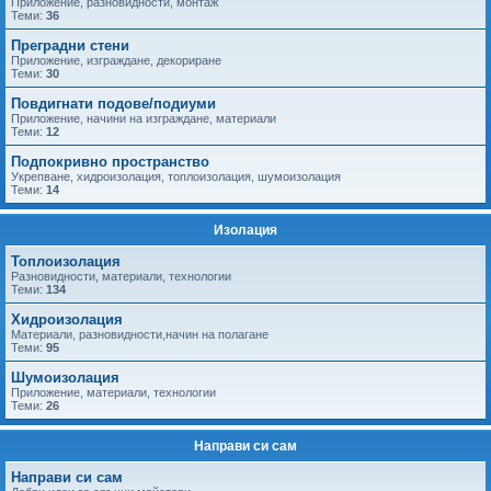
Приложение, разновидности, монтаж
Теми:
36
Преградни стени
Приложение, изграждане, декориране
Теми:
30
Повдигнати подове/подиуми
Приложение, начини на изграждане, материали
Теми:
12
Подпокривно пространство
Укрепване, хидроизолация, топлоизолация, шумоизолация
Теми:
14
Изолация
Топлоизолация
Разновидности, материали, технологии
Теми:
134
Хидроизолация
Материали, разновидности,начин на полагане
Теми:
95
Шумоизолация
Приложение, материали, технологии
Теми:
26
Направи си сам
Направи си сам