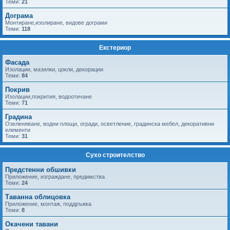
Теми:
21
Дограма
Монтиране,изолиране, видове дограми
Теми:
118
Екстериор
Фасада
Изолации, мазилки, цокли, декорации
Теми:
84
Покрив
Изолации,покрития, водоотичане
Теми:
71
Градина
Озеленяване, водни площи, огради, осветление, градинска мебел, декоративни
елементи
Теми:
31
Сухо строителство
Предстенни обшивки
Приложение, изграждане, предимства
Теми:
24
Таванна облицовка
Приложение, монтаж, поддръжка
Теми:
8
Окачени тавани