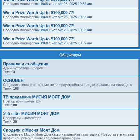
Последно мнениеот
mkl1968
«
чет окт 23, 2025 10:54 am
Win a Prize Worth Up to $100,000.77!
Последно мнениеот
mkl1968
«
чет окт 23, 2025 10:53 am
Win a Prize Worth Up to $100,000.77!
Последно мнениеот
mkl1968
«
чет окт 23, 2025 10:53 am
Win a Prize Worth Up to $100,000.77!
Последно мнениеот
mkl1968
«
чет окт 23, 2025 10:52 am
Общ Форум
Правила и съобщения
Административен форум
Теми:
4
ОСНОВЕН
Споделете своя опит с ремонтите, преустройствата и декорацията на жилището
Теми:
186
ТВ предаване МИСИЯ МОЯТ ДОМ
Препоръки и коментари
Теми:
88
Уеб сайт МИСИЯ МОЯТ ДОМ
Препоръки и коментари
Теми:
29
Сподели с Мисия Моят Дом
Споделете с Мисия Моят Дом какво направихте тази година! Представете ни ваш
проект или ремонт, който сте реализирали сами!