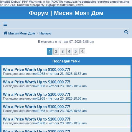
[phpBB Debug] PHP Warning
: in file
[ROOT]/ext/paybas/recenttopics/core/recenttopics.php
on line
745
:
Undefined property: PgSql/Result::$num_rows
Форум | Мисия Моят Дом
Т
Мисия Моят Дом
Начало
ъ
В момента е пет авг 07, 2026 9:08 pm
р
1
2
3
4
5
Следваща
с
Последни теми
е
н
Win a Prize Worth Up to $100,000.77!
Последно мнениеот
mkl1968
«
чет окт 23, 2025 10:57 am
е
Win a Prize Worth Up to $100,000.77!
Последно мнениеот
mkl1968
«
чет окт 23, 2025 10:57 am
Win a Prize Worth Up to $100,000.77!
Последно мнениеот
mkl1968
«
чет окт 23, 2025 10:56 am
Win a Prize Worth Up to $100,000.77!
Последно мнениеот
mkl1968
«
чет окт 23, 2025 10:55 am
Win a Prize Worth Up to $100,000.77!
Последно мнениеот
mkl1968
«
чет окт 23, 2025 10:55 am
Win a Prize Worth Up to $100,000.77!