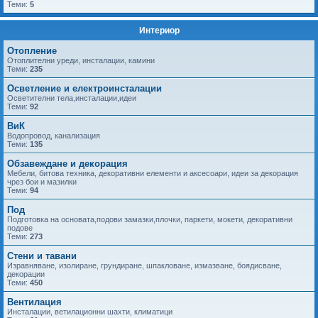
Теми:
5
Интериор
Отопление
Отоплителни уреди, инсталации, камини
Теми:
235
Осветление и електроинсталации
Осветителни тела,инсталации,идеи
Теми:
92
ВиК
Водопровод, канализация
Теми:
135
Обзавеждане и декорация
Мебели, битова техника, декоративни елементи и аксесоари, идеи за декорация
чрез бои и мазилки
Теми:
94
Под
Подготовка на основата,подови замазки,плочки, паркети, мокети, декоративни
подове
Теми:
273
Стени и тавани
Изравняване, изолиране, грундиране, шпакловане, измазване, боядисване,
декорации
Теми:
450
Вентилация
Инсталации, ветилационни шахти, климатици