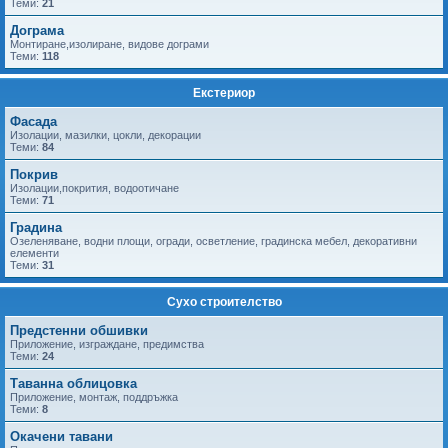
Теми:
21
Дограма
Монтиране,изолиране, видове дограми
Теми:
118
Екстериор
Фасада
Изолации, мазилки, цокли, декорации
Теми:
84
Покрив
Изолации,покрития, водоотичане
Теми:
71
Градина
Озеленяване, водни площи, огради, осветление, градинска мебел, декоративни
елементи
Теми:
31
Сухо строителство
Предстенни обшивки
Приложение, изграждане, предимства
Теми:
24
Таванна облицовка
Приложение, монтаж, поддръжка
Теми:
8
Окачени тавани