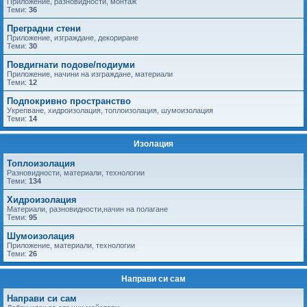
Приложение, разновидности, монтаж
Теми:
36
Преградни стени
Приложение, изграждане, декориране
Теми:
30
Повдигнати подове/подиуми
Приложение, начини на изграждане, материали
Теми:
12
Подпокривно пространство
Укрепване, хидроизолация, топлоизолация, шумоизолация
Теми:
14
Изолация
Топлоизолация
Разновидности, материали, технологии
Теми:
134
Хидроизолация
Материали, разновидности,начин на полагане
Теми:
95
Шумоизолация
Приложение, материали, технологии
Теми:
26
Направи си сам
Направи си сам