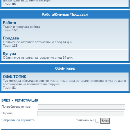
Добри идеи за сръчни майстори
Теми:
98
Работа/Купувам/Продавам
Работа
Tърси и предлага работа
Теми:
150
Продава
Обявите се изтриват автоматично след 14 дни.
Теми:
135
Купува
Обявите се изтриват автоматично след 14 дни.
Офф-топик
ОФФ-ТОПИК
Тук може да обсъждате всичко, извън темата на останалите секции, стига то да не
противоречи на правилата на форума
Теми:
81
ВЛЕЗ
•
РЕГИСТРАЦИЯ
Потребителско име:
Парола:
Забравих си паролата
Запомни ме