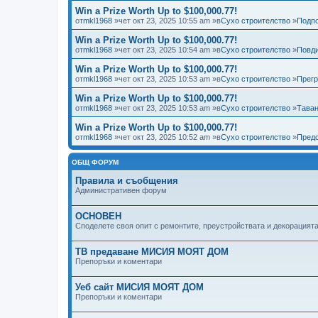
Win a Prize Worth Up to $100,000.77!
от
mkl1968
»чет окт 23, 2025 10:55 am »в
Сухо строителство
»
Подпо
Win a Prize Worth Up to $100,000.77!
от
mkl1968
»чет окт 23, 2025 10:54 am »в
Сухо строителство
»
Повди
Win a Prize Worth Up to $100,000.77!
от
mkl1968
»чет окт 23, 2025 10:53 am »в
Сухо строителство
»
Прегр
Win a Prize Worth Up to $100,000.77!
от
mkl1968
»чет окт 23, 2025 10:53 am »в
Сухо строителство
»
Таван
Win a Prize Worth Up to $100,000.77!
от
mkl1968
»чет окт 23, 2025 10:52 am »в
Сухо строителство
»
Предс
ОБЩ ФОРУМ
Правила и съобщения
Административен форум
ОСНОВЕН
Споделете своя опит с ремонтите, преустройствата и декорацият
ТВ предаване МИСИЯ МОЯТ ДОМ
Препоръки и коментари
Уеб сайт МИСИЯ МОЯТ ДОМ
Препоръки и коментари