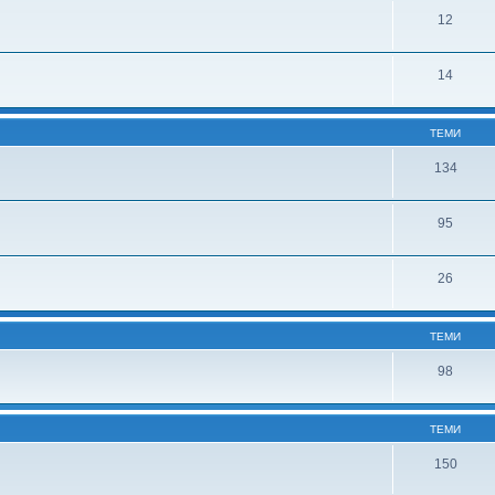
12
14
ТЕМИ
134
95
26
ТЕМИ
98
ТЕМИ
150