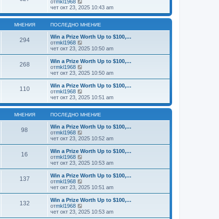
о
от
mkl1968
В
и
м
н
с
чет окт 23, 2025 10:43 am
и
я
н
и
л
ж
е
т
е
п
н
е
д
МНЕНИЯ
ПОСЛЕДНО МНЕНИЕ
о
и
м
н
с
я
н
и
Win a Prize Worth Up to $100,…
л
294
е
т
от
mkl1968
е
В
н
е
чет окт 23, 2025 10:50 am
д
и
и
м
н
ж
я
н
и
п
Win a Prize Worth Up to $100,…
268
е
т
о
от
mkl1968
В
н
е
с
чет окт 23, 2025 10:50 am
и
и
м
л
ж
я
н
е
п
Win a Prize Worth Up to $100,…
110
е
д
о
от
mkl1968
В
н
н
с
чет окт 23, 2025 10:51 am
и
и
и
л
ж
я
т
е
п
е
д
МНЕНИЯ
ПОСЛЕДНО МНЕНИЕ
о
м
н
с
н
и
Win a Prize Worth Up to $100,…
л
98
е
т
от
mkl1968
е
В
н
е
чет окт 23, 2025 10:52 am
д
и
и
м
н
ж
я
н
и
п
Win a Prize Worth Up to $100,…
16
е
т
о
от
mkl1968
В
н
е
с
чет окт 23, 2025 10:53 am
и
и
м
л
ж
я
н
е
п
Win a Prize Worth Up to $100,…
137
е
д
о
от
mkl1968
В
н
н
с
чет окт 23, 2025 10:51 am
и
и
и
л
ж
я
т
е
п
Win a Prize Worth Up to $100,…
132
е
д
о
от
mkl1968
В
м
н
с
чет окт 23, 2025 10:53 am
и
н
и
л
ж