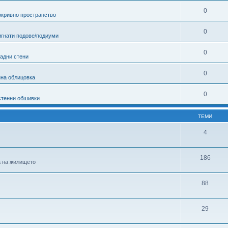
0
кривно пространство
0
гнати подове/подиуми
0
адни стени
0
на облицовка
0
тенни обшивки
ТЕМИ
4
186
а на жилището
88
29