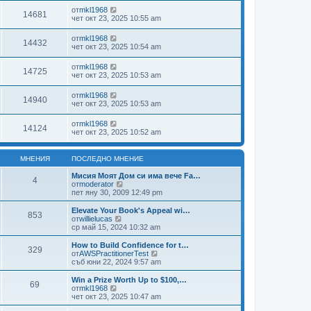
от
mkl1968
14681
чет окт 23, 2025 10:55 am
от
mkl1968
14432
чет окт 23, 2025 10:54 am
от
mkl1968
14725
чет окт 23, 2025 10:53 am
от
mkl1968
14940
чет окт 23, 2025 10:53 am
от
mkl1968
14124
чет окт 23, 2025 10:52 am
МНЕНИЯ
ПОСЛЕДНО МНЕНИЕ
Мисия Моят Дом си има вече Fa…
4
от
moderator
В
пет яну 30, 2009 12:49 pm
и
ж
п
Elevate Your Book's Appeal wi…
853
о
от
willielucas
В
с
ср май 15, 2024 10:32 am
и
л
ж
е
п
How to Build Confidence for t…
329
д
о
от
AWSPractitionerTest
В
н
с
съб юни 22, 2024 9:57 am
и
и
л
ж
т
е
п
Win a Prize Worth Up to $100,…
69
е
д
о
от
mkl1968
В
м
н
с
чет окт 23, 2025 10:47 am
и
н
и
л
ж
е
т