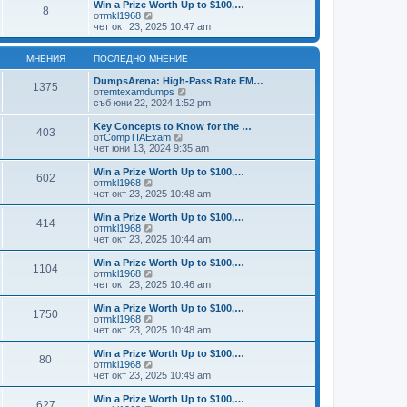
е
п
Win a Prize Worth Up to $100,…
н
8
е
д
о
от
mkl1968
В
и
м
н
с
чет окт 23, 2025 10:47 am
и
я
н
и
л
ж
е
т
е
п
н
е
д
МНЕНИЯ
ПОСЛЕДНО МНЕНИЕ
о
и
м
н
с
я
н
и
DumpsArena: High-Pass Rate EM…
л
1375
е
т
от
emtexamdumps
е
В
н
е
съб юни 22, 2024 1:52 pm
д
и
и
м
н
ж
я
н
и
п
Key Concepts to Know for the …
403
е
т
о
от
CompTIAExam
В
н
е
с
чет юни 13, 2024 9:35 am
и
и
м
л
ж
я
н
е
п
Win a Prize Worth Up to $100,…
602
е
д
о
от
mkl1968
В
н
н
с
чет окт 23, 2025 10:48 am
и
и
и
л
ж
я
т
е
п
Win a Prize Worth Up to $100,…
414
е
д
о
от
mkl1968
В
м
н
с
чет окт 23, 2025 10:44 am
и
н
и
л
ж
е
т
е
п
Win a Prize Worth Up to $100,…
н
1104
е
д
о
от
mkl1968
В
и
м
н
с
чет окт 23, 2025 10:46 am
и
я
н
и
л
ж
е
т
е
п
Win a Prize Worth Up to $100,…
н
1750
е
д
о
от
mkl1968
В
и
м
н
с
чет окт 23, 2025 10:48 am
и
я
н
и
л
ж
е
т
е
п
Win a Prize Worth Up to $100,…
н
80
е
д
о
от
mkl1968
В
и
м
н
с
чет окт 23, 2025 10:49 am
и
я
н
и
л
ж
е
т
е
п
Win a Prize Worth Up to $100,…
н
627
е
д