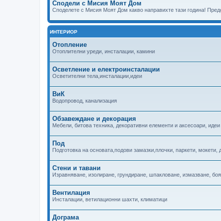
Сподели с Мисия Моят Дом
Споделете с Мисия Моят Дом какво направихте тази година! Предс
ИНТЕРИОР
Отопление
Отоплителни уреди, инсталации, камини
Осветление и електроинсталации
Осветителни тела,инсталации,идеи
ВиК
Водопровод, канализация
Обзавеждане и декорация
Мебели, битова техника, декоративни елементи и аксесоари, идеи
Под
Подготовка на основата,подови замазки,плочки, паркети, мокети,
Стени и тавани
Изравняване, изолиране, грундиране, шпакловане, измазване, бо
Вентилация
Инсталации, ветилационни шахти, климатици
Дограма