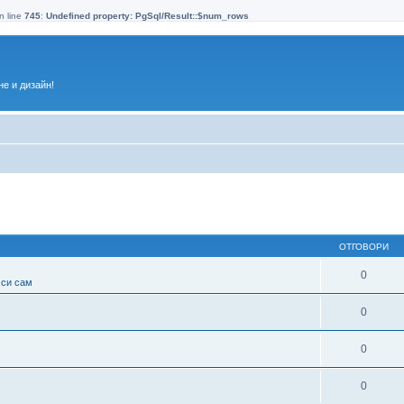
n line
745
:
Undefined property: PgSql/Result::$num_rows
е и дизайн!
ОТГОВОРИ
0
 си сам
0
0
0