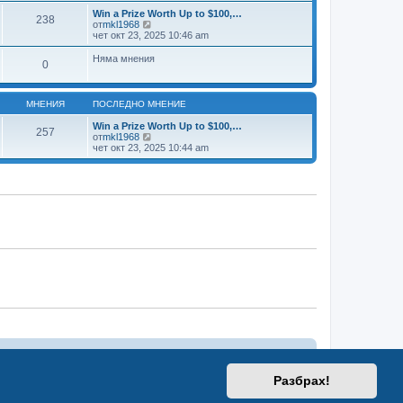
н
н
ж
и
и
п
Win a Prize Worth Up to $100,…
238
я
т
о
от
mkl1968
В
е
с
чет окт 23, 2025 10:46 am
и
м
л
ж
н
е
п
Няма мнения
0
е
д
о
н
н
с
и
и
л
я
т
е
МНЕНИЯ
ПОСЛЕДНО МНЕНИЕ
е
д
м
н
Win a Prize Worth Up to $100,…
н
257
и
от
mkl1968
В
е
т
чет окт 23, 2025 10:44 am
и
н
е
ж
и
м
п
я
н
о
е
с
н
л
и
е
я
д
н
и
т
е
м
н
е
н
и
я
сички бисквитки от форума
Всички времена са според
UTC+03:00
Разбрах!