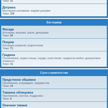
Теми:
21
Дограма
Монтиране,изолиране, видове дограми
Теми:
118
Екстериор
Фасада
Изолации, мазилки, цокли, декорации
Теми:
84
Покрив
Изолации,покрития, водоотичане
Теми:
71
Градина
Озеленяване, водни площи, огради, осветление, градинска мебел, декоративни
елементи
Теми:
31
Сухо строителство
Предстенни обшивки
Приложение, изграждане, предимства
Теми:
24
Таванна облицовка
Приложение, монтаж, поддръжка
Теми:
8
Окачени тавани