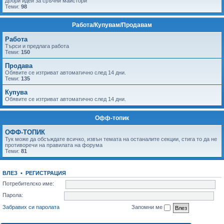
Добри идеи за сръчни майстори
Теми:
98
Работа/Купувам/Продавам
Работа
Tърси и предлага работа
Теми:
150
Продава
Обявите се изтриват автоматично след 14 дни.
Теми:
135
Купува
Обявите се изтриват автоматично след 14 дни.
Офф-топик
ОФФ-ТОПИК
Тук може да обсъждате всичко, извън темата на останалите секции, стига то да не
противоречи на правилата на форума
Теми:
81
ВЛЕЗ
•
РЕГИСТРАЦИЯ
Потребителско име:
Парола:
Забравих си паролата
Запомни ме