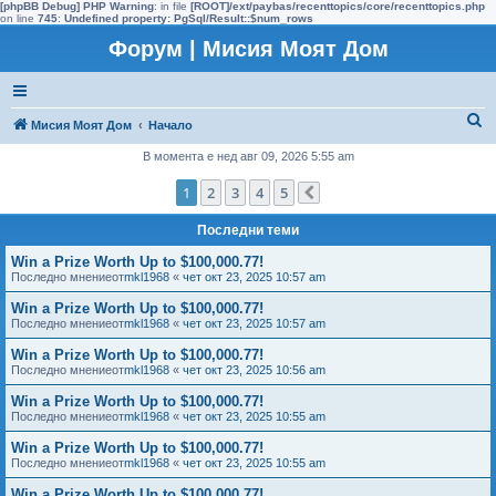
[phpBB Debug] PHP Warning
: in file
[ROOT]/ext/paybas/recenttopics/core/recenttopics.php
on line
745
:
Undefined property: PgSql/Result::$num_rows
Форум | Мисия Моят Дом
Т
Мисия Моят Дом
Начало
ъ
В момента е нед авг 09, 2026 5:55 am
р
1
2
3
4
5
Следваща
с
Последни теми
е
н
Win a Prize Worth Up to $100,000.77!
Последно мнениеот
mkl1968
«
чет окт 23, 2025 10:57 am
е
Win a Prize Worth Up to $100,000.77!
Последно мнениеот
mkl1968
«
чет окт 23, 2025 10:57 am
Win a Prize Worth Up to $100,000.77!
Последно мнениеот
mkl1968
«
чет окт 23, 2025 10:56 am
Win a Prize Worth Up to $100,000.77!
Последно мнениеот
mkl1968
«
чет окт 23, 2025 10:55 am
Win a Prize Worth Up to $100,000.77!
Последно мнениеот
mkl1968
«
чет окт 23, 2025 10:55 am
Win a Prize Worth Up to $100,000.77!