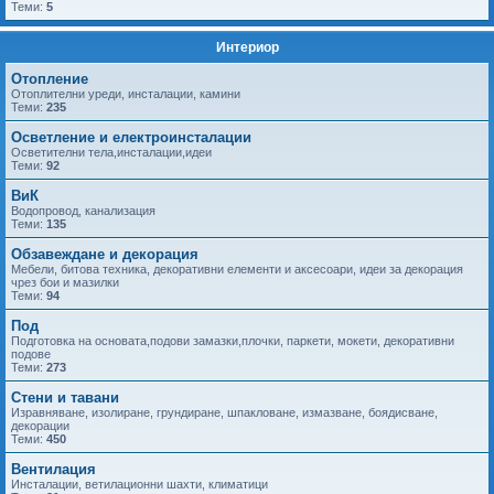
Теми:
5
Интериор
Отопление
Отоплителни уреди, инсталации, камини
Теми:
235
Осветление и електроинсталации
Осветителни тела,инсталации,идеи
Теми:
92
ВиК
Водопровод, канализация
Теми:
135
Обзавеждане и декорация
Мебели, битова техника, декоративни елементи и аксесоари, идеи за декорация
чрез бои и мазилки
Теми:
94
Под
Подготовка на основата,подови замазки,плочки, паркети, мокети, декоративни
подове
Теми:
273
Стени и тавани
Изравняване, изолиране, грундиране, шпакловане, измазване, боядисване,
декорации
Теми:
450
Вентилация
Инсталации, ветилационни шахти, климатици