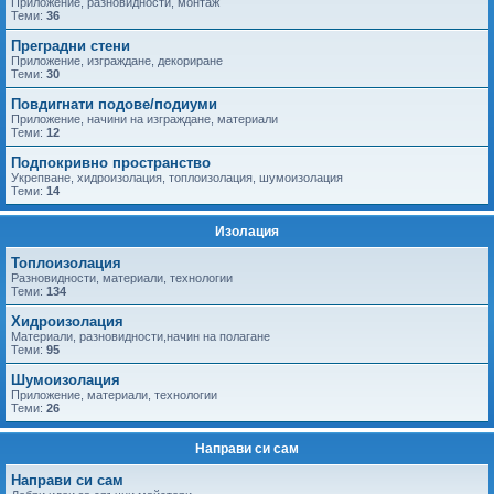
Приложение, разновидности, монтаж
Теми:
36
Преградни стени
Приложение, изграждане, декориране
Теми:
30
Повдигнати подове/подиуми
Приложение, начини на изграждане, материали
Теми:
12
Подпокривно пространство
Укрепване, хидроизолация, топлоизолация, шумоизолация
Теми:
14
Изолация
Топлоизолация
Разновидности, материали, технологии
Теми:
134
Хидроизолация
Материали, разновидности,начин на полагане
Теми:
95
Шумоизолация
Приложение, материали, технологии
Теми:
26
Направи си сам
Направи си сам