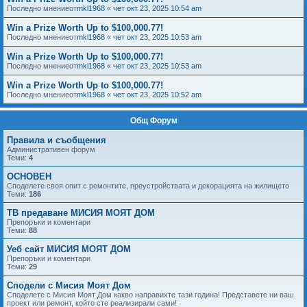
Последно мнениеот
mkl1968
«
чет окт 23, 2025 10:54 am
Win a Prize Worth Up to $100,000.77!
Последно мнениеот
mkl1968
«
чет окт 23, 2025 10:53 am
Win a Prize Worth Up to $100,000.77!
Последно мнениеот
mkl1968
«
чет окт 23, 2025 10:53 am
Win a Prize Worth Up to $100,000.77!
Последно мнениеот
mkl1968
«
чет окт 23, 2025 10:52 am
Общ Форум
Правила и съобщения
Административен форум
Теми:
4
ОСНОВЕН
Споделете своя опит с ремонтите, преустройствата и декорацията на жилището
Теми:
186
ТВ предаване МИСИЯ МОЯТ ДОМ
Препоръки и коментари
Теми:
88
Уеб сайт МИСИЯ МОЯТ ДОМ
Препоръки и коментари
Теми:
29
Сподели с Мисия Моят Дом
Споделете с Мисия Моят Дом какво направихте тази година! Представете ни ваш
проект или ремонт, който сте реализирали сами!