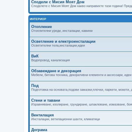
Сподели с Мисия Моят Дом
Споделете с Мисия Моят Дом какво направихте тази година! Предс
ИНТЕРИОР
Отопление
Отоплителни уреди, инсталации, камини
Осветление и електроинсталации
Осветителни тела,инсталации,идеи
ВиК
Водопровод, канализация
Обзавеждане и декорация
Мебели, битова техника, декоративни елементи и аксесоари, идеи
Под
Подготовка на основата,подови замазки,плочки, паркети, мокети,
Стени и тавани
Изравняване, изолиране, грундиране, шпакловане, измазване, бо
Вентилация
Инсталации, ветилационни шахти, климатици
Дограма