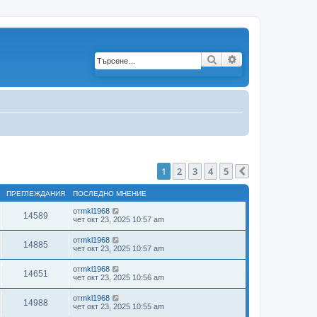
Търсене
Разширено търс
1
2
3
4
5
Следваща
ПРЕГЛЕЖДАНИЯ
ПОСЛЕДНО МНЕНИЕ
от
mkl1968
14589
чет окт 23, 2025 10:57 am
от
mkl1968
14885
чет окт 23, 2025 10:57 am
от
mkl1968
14651
чет окт 23, 2025 10:56 am
от
mkl1968
14988
чет окт 23, 2025 10:55 am