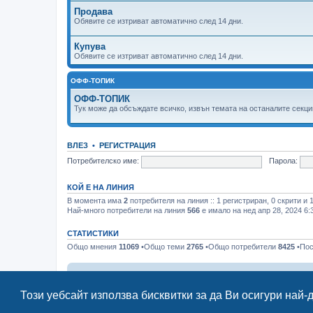
Продава
Обявите се изтриват автоматично след 14 дни.
Купува
Обявите се изтриват автоматично след 14 дни.
ОФФ-ТОПИК
ОФФ-ТОПИК
Тук може да обсъждате всичко, извън темата на останалите секци
ВЛЕЗ
•
РЕГИСТРАЦИЯ
Потребителско име:
Парола:
КОЙ Е НА ЛИНИЯ
В момента има
2
потребителя на линия :: 1 регистриран, 0 скрити и 
Най-много потребители на линия
566
е имало на нед апр 28, 2024 6:
СТАТИСТИКИ
Общо мнения
11069
•Общо теми
2765
•Общо потребители
8425
•Пос
Мисия Моят Дом
Начало
Този уебсайт използва бисквитки за да Ви осигури най