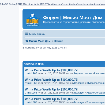
[phpBB Debug] PHP Warning
: in file
[ROOT]/ext/paybas/recenttopics/core/recenttopics.php
o
Форум | Мисия Моят Дом
Предаването за строителство, ремонти, обзавеждан
Бързи връзки
Мисия Моят Дом
Начало
В момента е чет авг 06, 2026 7:40 am
ПОСЛЕДНИ ТЕМИ
Win a Prize Worth Up to $100,000.77!
от
mkl1968
»чет окт 23, 2025 10:57 am »в
Направи си сам
»
Направи
Win a Prize Worth Up to $100,000.77!
от
mkl1968
»чет окт 23, 2025 10:57 am »в
Изолация
»
Шумоизолация
Win a Prize Worth Up to $100,000.77!
от
mkl1968
»чет окт 23, 2025 10:56 am »в
Изолация
»
Хидроизолация
Win a Prize Worth Up to $100,000.77!
от
mkl1968
»чет окт 23, 2025 10:55 am »в
Изолация
»
Топлоизолация