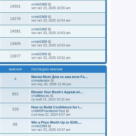
от
mkl1968
14501
чет окт 23, 2025 10:55 am
от
mkl1968
14278
чет окт 23, 2025 10:54 am
от
mkl1968
14591
чет окт 23, 2025 10:53 am
от
mkl1968
14806
чет окт 23, 2025 10:53 am
от
mkl1968
13977
чет окт 23, 2025 10:52 am
МНЕНИЯ
ПОСЛЕДНО МНЕНИЕ
Мисия Моят Дом си има вече Fa…
4
от
moderator
В
пет яну 30, 2009 12:49 pm
и
ж
п
Elevate Your Book's Appeal wi…
853
о
от
willielucas
В
с
ср май 15, 2024 10:32 am
и
л
ж
е
п
How to Build Confidence for t…
329
д
о
от
AWSPractitionerTest
В
н
с
съб юни 22, 2024 9:57 am
и
и
л
ж
т
е
п
Win a Prize Worth Up to $100,…
69
е
д
о
от
mkl1968
В
м
н
с
чет окт 23, 2025 10:47 am
и
н
и
л
ж
е
т