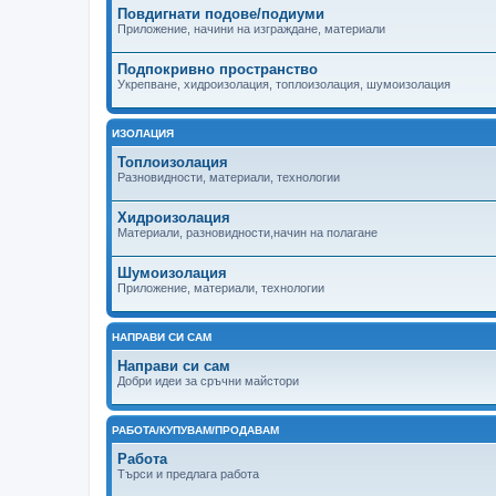
Повдигнати подове/подиуми
Приложение, начини на изграждане, материали
Подпокривно пространство
Укрепване, хидроизолация, топлоизолация, шумоизолация
ИЗОЛАЦИЯ
Топлоизолация
Разновидности, материали, технологии
Хидроизолация
Материали, разновидности,начин на полагане
Шумоизолация
Приложение, материали, технологии
НАПРАВИ СИ САМ
Направи си сам
Добри идеи за сръчни майстори
РАБОТА/КУПУВАМ/ПРОДАВАМ
Работа
Tърси и предлага работа