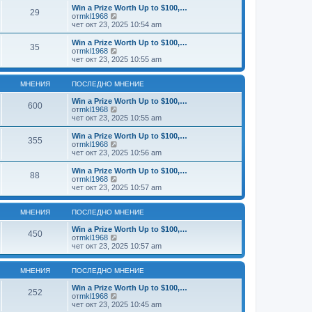
е
т
е
п
Win a Prize Worth Up to $100,…
н
29
е
д
о
от
mkl1968
В
и
м
н
с
чет окт 23, 2025 10:54 am
и
я
н
и
л
ж
е
т
е
п
Win a Prize Worth Up to $100,…
н
35
е
д
о
от
mkl1968
В
и
м
н
с
чет окт 23, 2025 10:55 am
и
я
н
и
л
ж
е
т
е
п
н
е
д
МНЕНИЯ
ПОСЛЕДНО МНЕНИЕ
о
и
м
н
с
я
н
и
Win a Prize Worth Up to $100,…
л
600
е
т
от
mkl1968
е
В
н
е
чет окт 23, 2025 10:55 am
д
и
и
м
н
ж
я
н
и
п
Win a Prize Worth Up to $100,…
355
е
т
о
от
mkl1968
В
н
е
с
чет окт 23, 2025 10:56 am
и
и
м
л
ж
я
н
е
п
Win a Prize Worth Up to $100,…
88
е
д
о
от
mkl1968
В
н
н
с
чет окт 23, 2025 10:57 am
и
и
и
л
ж
я
т
е
п
е
д
МНЕНИЯ
ПОСЛЕДНО МНЕНИЕ
о
м
н
с
н
и
Win a Prize Worth Up to $100,…
л
450
е
т
от
mkl1968
е
В
н
е
чет окт 23, 2025 10:57 am
д
и
и
м
н
ж
я
н
и
п
е
МНЕНИЯ
ПОСЛЕДНО МНЕНИЕ
т
о
н
е
с
и
Win a Prize Worth Up to $100,…
м
л
252
я
от
mkl1968
н
е
В
чет окт 23, 2025 10:45 am
е
д
и