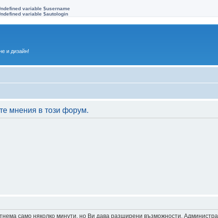
Undefined variable $username
ndefined variable $autologin
е и дизайн!
те мнения в този форум.
 отнема само няколко минути, но Ви дава разширени възможности. Администр