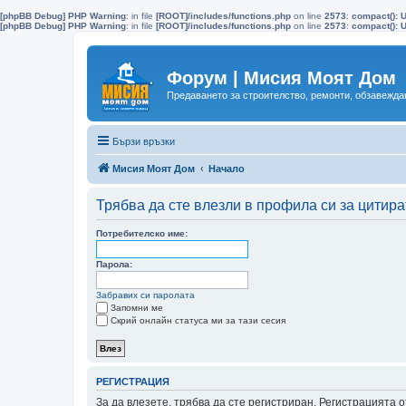
[phpBB Debug] PHP Warning
: in file
[ROOT]/includes/functions.php
on line
2573
:
compact(): 
[phpBB Debug] PHP Warning
: in file
[ROOT]/includes/functions.php
on line
2573
:
compact(): U
Форум | Мисия Моят Дом
Предаването за строителство, ремонти, обзавеждан
Бързи връзки
Мисия Моят Дом
Начало
Трябва да сте влезли в профила си за цитира
Потребителско име:
Парола:
Забравих си паролата
Запомни ме
Скрий онлайн статуса ми за тази сесия
РЕГИСТРАЦИЯ
За да влезете, трябва да сте регистриран. Регистрацията