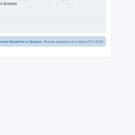
на форума.
сички бисквитки от форума
Всички времена са според
UTC+03:00