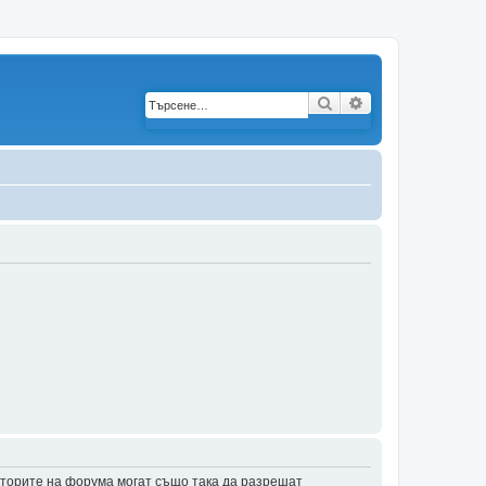
Търсене
Разширено търс
аторите на форума могат също така да разрешат