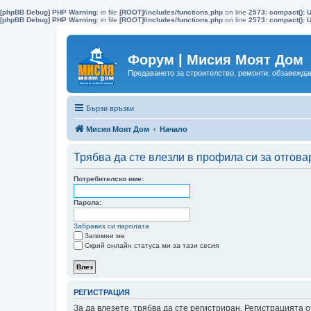
[phpBB Debug] PHP Warning
: in file
[ROOT]/includes/functions.php
on line
2573
:
compact(): 
[phpBB Debug] PHP Warning
: in file
[ROOT]/includes/functions.php
on line
2573
:
compact(): U
Форум | Мисия Моят Дом
Предаването за строителство, ремонти, обзавеждан
Бързи връзки
Мисия Моят Дом
Начало
Трябва да сте влезли в профила си за отгова
Потребителско име:
Парола:
Забравих си паролата
Запомни ме
Скрий онлайн статуса ми за тази сесия
РЕГИСТРАЦИЯ
За да влезете, трябва да сте регистриран. Регистрацията