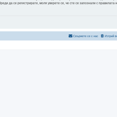
еди да се регистрирате, моля уверете се, че сте се запознали с правилата 
Свържете се с нас
Изтрий в