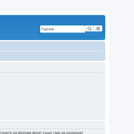
Търсене
Разширено търс
аторите на форума могат също така да разрешат