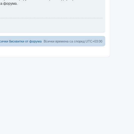
на форума.
сички бисквитки от форума
Всички времена са според
UTC+03:00