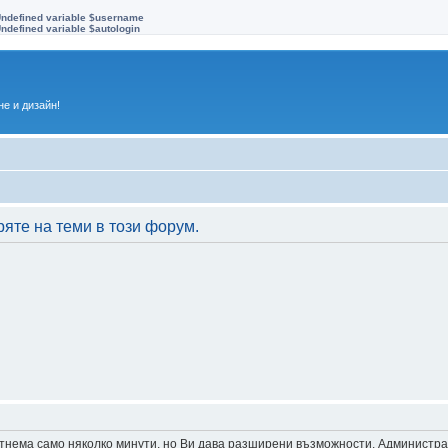
Undefined variable $username
ndefined variable $autologin
е и дизайн!
ряте на теми в този форум.
 отнема само няколко минути, но Ви дава разширени възможности. Администр