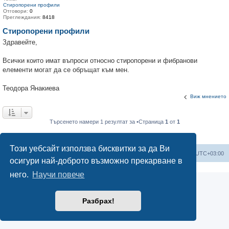
Стиропорени профили
Отговори:
0
Преглеждания:
8418
Стиропорени профили
Здравейте,
Всички които имат въпроси относно стиропорени и фибранови
елементи могат да се обръщат към мен.
Теодора Янакиева
Виж мнението
Търсенето намери 1 резултат за •Страница
1
от
1
Този уебсайт използва бисквитки за да Ви
Мисия Моят Дом
Начало
Всички времена са според
UTC+03:00
осигури най-доброто възможно прекарване в
него.
Научи повече
Разбрах!