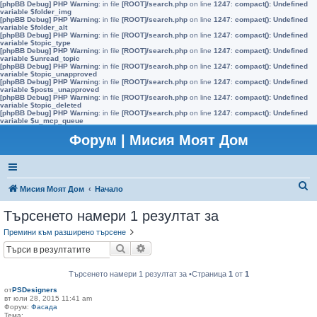
[phpBB Debug] PHP Warning
: in file
[ROOT]/search.php
on line
1247
:
compact(): Undefined
variable $folder_img
[phpBB Debug] PHP Warning
: in file
[ROOT]/search.php
on line
1247
:
compact(): Undefined
variable $folder_alt
[phpBB Debug] PHP Warning
: in file
[ROOT]/search.php
on line
1247
:
compact(): Undefined
variable $topic_type
[phpBB Debug] PHP Warning
: in file
[ROOT]/search.php
on line
1247
:
compact(): Undefined
variable $unread_topic
[phpBB Debug] PHP Warning
: in file
[ROOT]/search.php
on line
1247
:
compact(): Undefined
variable $topic_unapproved
[phpBB Debug] PHP Warning
: in file
[ROOT]/search.php
on line
1247
:
compact(): Undefined
variable $posts_unapproved
[phpBB Debug] PHP Warning
: in file
[ROOT]/search.php
on line
1247
:
compact(): Undefined
variable $topic_deleted
[phpBB Debug] PHP Warning
: in file
[ROOT]/search.php
on line
1247
:
compact(): Undefined
variable $u_mcp_queue
Форум | Мисия Моят Дом
Т
Мисия Моят Дом
Начало
ъ
Търсенето намери 1 резултат за
р
Премини към разширено търсене
с
Търсене
Разширено търсене
е
н
Търсенето намери 1 резултат за •Страница
1
от
1
от
PSDesigners
е
вт юли 28, 2015 11:41 am
Форум:
Фасада
Тема: