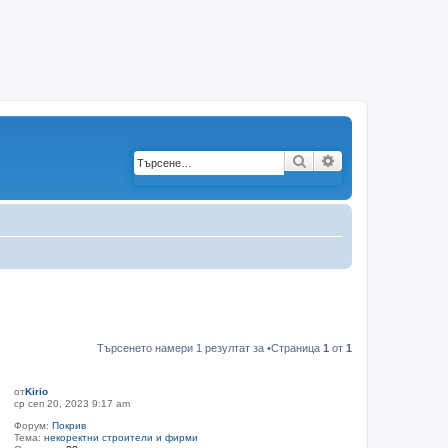
Търсене
Разширено търс
Търсенето намери 1 резултат за •Страница
1
от
1
от
Kirio
ср сеп 20, 2023 9:17 am
Форум:
Покрив
Тема:
некоректни строители и фирми