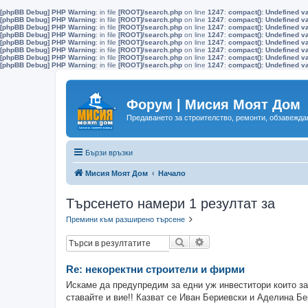
[phpBB Debug] PHP Warning
: in file
[ROOT]/search.php
on line
1247
:
compact(): Undefined v
[phpBB Debug] PHP Warning
: in file
[ROOT]/search.php
on line
1247
:
compact(): Undefined va
[phpBB Debug] PHP Warning
: in file
[ROOT]/search.php
on line
1247
:
compact(): Undefined va
[phpBB Debug] PHP Warning
: in file
[ROOT]/search.php
on line
1247
:
compact(): Undefined v
[phpBB Debug] PHP Warning
: in file
[ROOT]/search.php
on line
1247
:
compact(): Undefined v
[phpBB Debug] PHP Warning
: in file
[ROOT]/search.php
on line
1247
:
compact(): Undefined v
[phpBB Debug] PHP Warning
: in file
[ROOT]/search.php
on line
1247
:
compact(): Undefined va
[phpBB Debug] PHP Warning
: in file
[ROOT]/search.php
on line
1247
:
compact(): Undefined 
Форум | Мисия Моят Дом
Предаването за строителство, ремонти, обзавеждан
Бързи връзки
Мисия Моят Дом
Начало
Търсенето намери 1 резултат за
Премини към разширено търсене
Търсене
Разширено търсене
Re: некоректни строители и фирми
Искаме да предупредим за едни уж инвеститори които за
ставайте и вие!! Казват се Иван Бериевски и Аделина Б