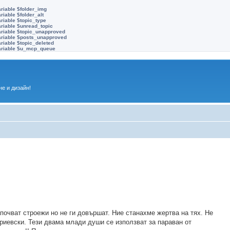
ariable $folder_img
riable $folder_alt
riable $topic_type
ariable $unread_topic
ariable $topic_unapproved
ariable $posts_unapproved
riable $topic_deleted
variable $u_mcp_queue
е и дизайн!
почват строежи но не ги довършат. Ние станахме жертва на тях. Не
ериевски. Тези двама млади души се използват за параван от