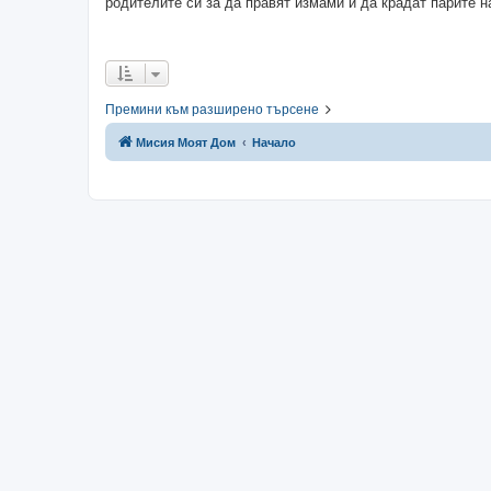
родителите си за да правят измами и да крадат парите на
Премини към разширено търсене
Мисия Моят Дом
Начало