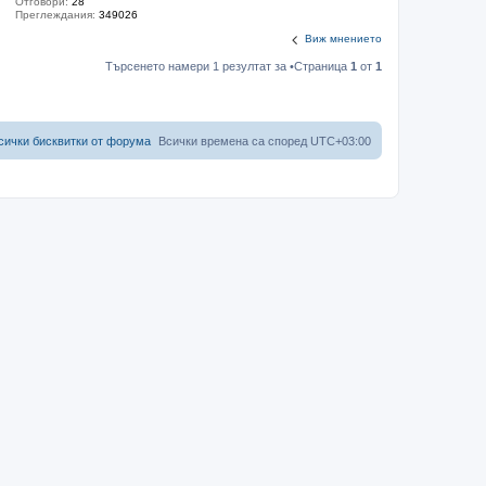
Отговори:
28
Преглеждания:
349026
Виж мнението
Търсенето намери 1 резултат за •Страница
1
от
1
сички бисквитки от форума
Всички времена са според
UTC+03:00