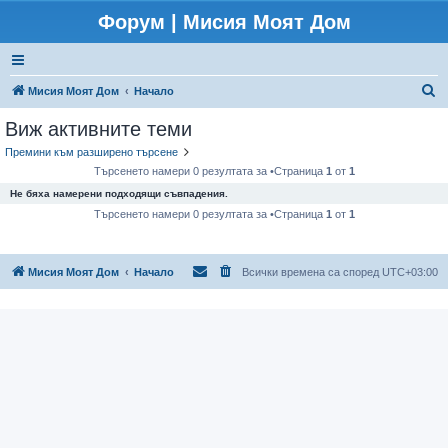
Форум | Мисия Моят Дом
Т
Мисия Моят Дом
Начало
ъ
Виж активните теми
р
Премини към разширено търсене
с
Търсенето намери 0 резултата за •Страница
1
от
1
е
Не бяха намерени подходящи съвпадения.
н
Търсенето намери 0 резултата за •Страница
1
от
1
е
Мисия Моят Дом
Начало
Всички времена са според
UTC+03:00