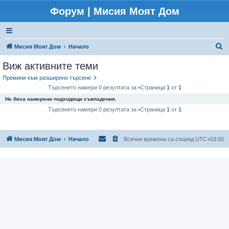
Форум | Мисия Моят Дом
Т
Мисия Моят Дом
Начало
ъ
Виж активните теми
р
Премини към разширено търсене
с
Търсенето намери 0 резултата за •Страница
1
от
1
е
Не бяха намерени подходящи съвпадения.
н
Търсенето намери 0 резултата за •Страница
1
от
1
е
Мисия Моят Дом
Начало
Всички времена са според
UTC+03:00