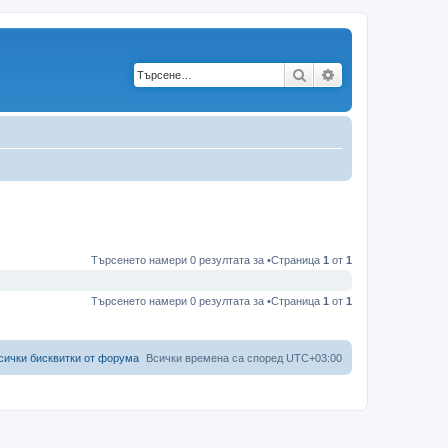
Търсене
Разширено търс
Търсенето намери 0 резултата за •Страница
1
от
1
Търсенето намери 0 резултата за •Страница
1
от
1
сички бисквитки от форума
Всички времена са според
UTC+03:00