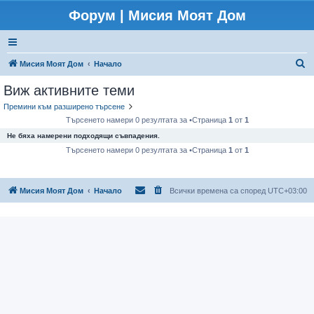
Форум | Мисия Моят Дом
Т
Мисия Моят Дом
Начало
ъ
Виж активните теми
р
Премини към разширено търсене
с
Търсенето намери 0 резултата за •Страница
1
от
1
е
Не бяха намерени подходящи съвпадения.
н
Търсенето намери 0 резултата за •Страница
1
от
1
е
Мисия Моят Дом
Начало
Всички времена са според
UTC+03:00