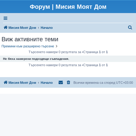
Форум | Мисия Моят Дом
Т
Мисия Моят Дом
Начало
ъ
Виж активните теми
р
Премини към разширено търсене
с
Търсенето намери 0 резултата за •Страница
1
от
1
е
Не бяха намерени подходящи съвпадения.
н
Търсенето намери 0 резултата за •Страница
1
от
1
е
Мисия Моят Дом
Начало
Всички времена са според
UTC+03:00