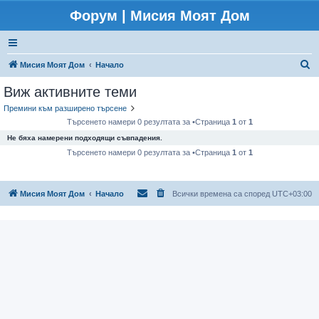
Форум | Мисия Моят Дом
Т
Мисия Моят Дом
Начало
ъ
Виж активните теми
р
Премини към разширено търсене
с
Търсенето намери 0 резултата за •Страница
1
от
1
е
Не бяха намерени подходящи съвпадения.
н
Търсенето намери 0 резултата за •Страница
1
от
1
е
Мисия Моят Дом
Начало
Всички времена са според
UTC+03:00