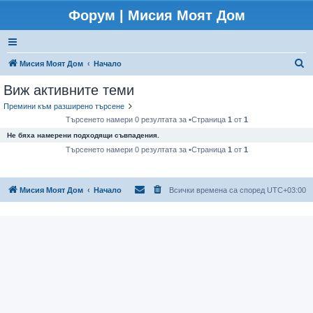
Форум | Мисия Моят Дом
Т
Мисия Моят Дом
Начало
ъ
Виж активните теми
р
Премини към разширено търсене
с
Търсенето намери 0 резултата за •Страница
1
от
1
е
Не бяха намерени подходящи съвпадения.
н
Търсенето намери 0 резултата за •Страница
1
от
1
е
Мисия Моят Дом
Начало
Всички времена са според
UTC+03:00