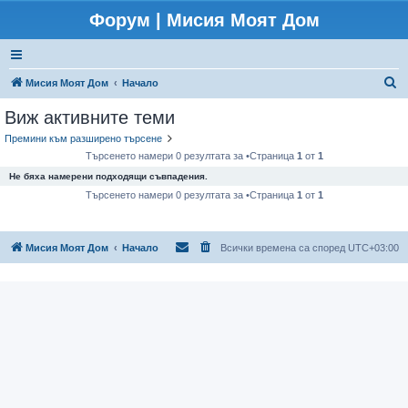
Форум | Мисия Моят Дом
Т
Мисия Моят Дом
Начало
ъ
Виж активните теми
р
Премини към разширено търсене
с
Търсенето намери 0 резултата за •Страница
1
от
1
е
Не бяха намерени подходящи съвпадения.
н
Търсенето намери 0 резултата за •Страница
1
от
1
е
Мисия Моят Дом
Начало
Всички времена са според
UTC+03:00