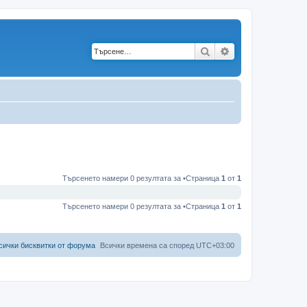
Търсене
Разширено търс
Търсенето намери 0 резултата за •Страница
1
от
1
Търсенето намери 0 резултата за •Страница
1
от
1
сички бисквитки от форума
Всички времена са според
UTC+03:00