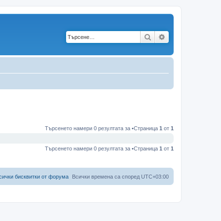
Търсене
Разширено търс
Търсенето намери 0 резултата за •Страница
1
от
1
Търсенето намери 0 резултата за •Страница
1
от
1
сички бисквитки от форума
Всички времена са според
UTC+03:00