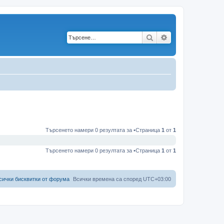
Търсене
Разширено търс
Търсенето намери 0 резултата за •Страница
1
от
1
Търсенето намери 0 резултата за •Страница
1
от
1
сички бисквитки от форума
Всички времена са според
UTC+03:00