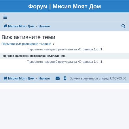
Форум | Мисия Моят Дом
Т
Мисия Моят Дом
Начало
ъ
Виж активните теми
р
Премини към разширено търсене
с
Търсенето намери 0 резултата за •Страница
1
от
1
е
Не бяха намерени подходящи съвпадения.
н
Търсенето намери 0 резултата за •Страница
1
от
1
е
Мисия Моят Дом
Начало
Всички времена са според
UTC+03:00