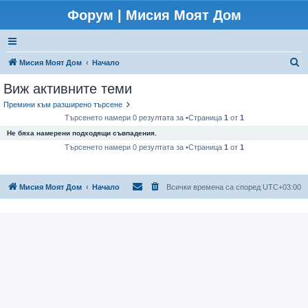
Форум | Мисия Моят Дом
Т
Мисия Моят Дом
Начало
ъ
Виж активните теми
р
Премини към разширено търсене
с
Търсенето намери 0 резултата за •Страница
1
от
1
е
Не бяха намерени подходящи съвпадения.
н
Търсенето намери 0 резултата за •Страница
1
от
1
е
Мисия Моят Дом
Начало
Всички времена са според
UTC+03:00