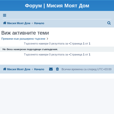
Форум | Мисия Моят Дом
Т
Мисия Моят Дом
Начало
ъ
Виж активните теми
р
Премини към разширено търсене
с
Търсенето намери 0 резултата за •Страница
1
от
1
е
Не бяха намерени подходящи съвпадения.
н
Търсенето намери 0 резултата за •Страница
1
от
1
е
Мисия Моят Дом
Начало
Всички времена са според
UTC+03:00