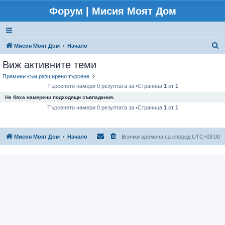
Форум | Мисия Моят Дом
Т
Мисия Моят Дом
Начало
ъ
Виж активните теми
р
Премини към разширено търсене
с
Търсенето намери 0 резултата за •Страница
1
от
1
е
Не бяха намерени подходящи съвпадения.
н
Търсенето намери 0 резултата за •Страница
1
от
1
е
Мисия Моят Дом
Начало
Всички времена са според
UTC+03:00