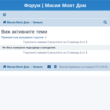
Форум | Мисия Моят Дом
Т
Мисия Моят Дом
Начало
ъ
Виж активните теми
р
Премини към разширено търсене
с
Търсенето намери 0 резултата за •Страница
1
от
1
е
Не бяха намерени подходящи съвпадения.
н
Търсенето намери 0 резултата за •Страница
1
от
1
е
Мисия Моят Дом
Начало
Всички времена са според
UTC+03:00