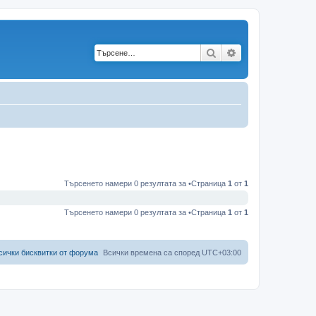
Търсене
Разширено търс
Търсенето намери 0 резултата за •Страница
1
от
1
Търсенето намери 0 резултата за •Страница
1
от
1
сички бисквитки от форума
Всички времена са според
UTC+03:00