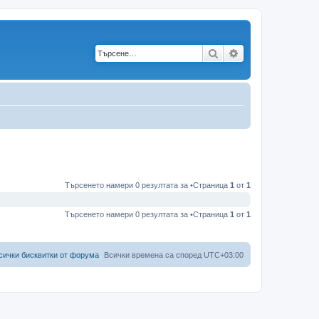
Търсене
Разширено търс
Търсенето намери 0 резултата за •Страница
1
от
1
Търсенето намери 0 резултата за •Страница
1
от
1
сички бисквитки от форума
Всички времена са според
UTC+03:00