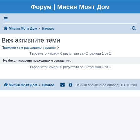
Форум | Мисия Моят Дом
Т
Мисия Моят Дом
Начало
ъ
Виж активните теми
р
Премини към разширено търсене
с
Търсенето намери 0 резултата за •Страница
1
от
1
е
Не бяха намерени подходящи съвпадения.
н
Търсенето намери 0 резултата за •Страница
1
от
1
е
Мисия Моят Дом
Начало
Всички времена са според
UTC+03:00