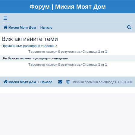
Форум | Мисия Моят Дом
Т
Мисия Моят Дом
Начало
ъ
Виж активните теми
р
Премини към разширено търсене
с
Търсенето намери 0 резултата за •Страница
1
от
1
е
Не бяха намерени подходящи съвпадения.
н
Търсенето намери 0 резултата за •Страница
1
от
1
е
Мисия Моят Дом
Начало
Всички времена са според
UTC+03:00