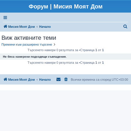
Форум | Мисия Моят Дом
Т
Мисия Моят Дом
Начало
ъ
Виж активните теми
р
Премини към разширено търсене
с
Търсенето намери 0 резултата за •Страница
1
от
1
е
Не бяха намерени подходящи съвпадения.
н
Търсенето намери 0 резултата за •Страница
1
от
1
е
Мисия Моят Дом
Начало
Всички времена са според
UTC+03:00