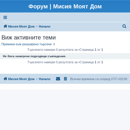
Форум | Мисия Моят Дом
Т
Мисия Моят Дом
Начало
ъ
Виж активните теми
р
Премини към разширено търсене
с
Търсенето намери 0 резултата за •Страница
1
от
1
е
Не бяха намерени подходящи съвпадения.
н
Търсенето намери 0 резултата за •Страница
1
от
1
е
Мисия Моят Дом
Начало
Всички времена са според
UTC+03:00