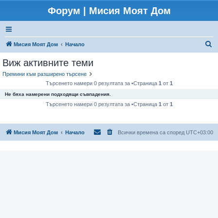
Форум | Мисия Моят Дом
Т
Мисия Моят Дом
Начало
ъ
Виж активните теми
р
Премини към разширено търсене
с
Търсенето намери 0 резултата за •Страница
1
от
1
е
Не бяха намерени подходящи съвпадения.
н
Търсенето намери 0 резултата за •Страница
1
от
1
е
Мисия Моят Дом
Начало
Всички времена са според
UTC+03:00