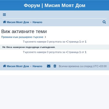
Форум | Мисия Моят Дом
Т
Мисия Моят Дом
Начало
ъ
Виж активните теми
р
Премини към разширено търсене
с
Търсенето намери 0 резултата за •Страница
1
от
1
е
Не бяха намерени подходящи съвпадения.
н
Търсенето намери 0 резултата за •Страница
1
от
1
е
Мисия Моят Дом
Начало
Всички времена са според
UTC+03:00