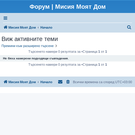
Форум | Мисия Моят Дом
Т
Мисия Моят Дом
Начало
ъ
Виж активните теми
р
Премини към разширено търсене
с
Търсенето намери 0 резултата за •Страница
1
от
1
е
Не бяха намерени подходящи съвпадения.
н
Търсенето намери 0 резултата за •Страница
1
от
1
е
Мисия Моят Дом
Начало
Всички времена са според
UTC+03:00