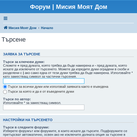
Форум | Мисия Моят Дом
Мисия Моят Дом
Начало
Търсене
ЗАЯВКА ЗА ТЪРСЕНЕ
Търси за ключови думи:
Сложете
+
пред думата, която трябва да бъде намерена и
-
пред думата, която
искате да изключите от търсенето. Можете да изредите думи оградени в скоби и
разделени с
|
ако само една от тези думи трябва да бъде намерена. Използвайте *
като заместващ символ за частични търсения.
Търси за всички думи или използвай заявката както е въведена
Търси за която и да е от въведените думи
Търси по автор:
Използвайте * за заместващ символ.
НАСТРОЙКИ НА ТЪРСЕНЕТО
Търси в следните форуми:
Изберете форумът или форумите, в които искате да търсите. Подфорумите се
претърсват автоматично, освен ако не изключите долната опция за търсене в