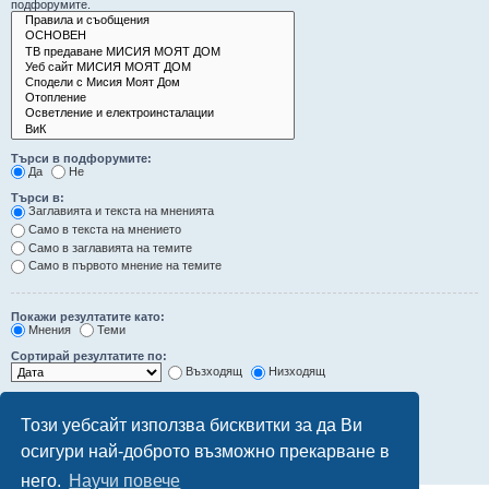
подфорумите.
Търси в подфорумите:
Да
Не
Търси в:
Заглавията и текста на мненията
Само в текста на мнението
Само в заглавията на темите
Само в първото мнение на темите
Покажи резултатите като:
Мнения
Теми
Сортирай резултатите по:
Възходящ
Низходящ
Ограничи резултатите до последните:
Този уебсайт използва бисквитки за да Ви
Покажи първите:
осигури най-доброто възможно прекарване в
символа от мненията
него.
Научи повече