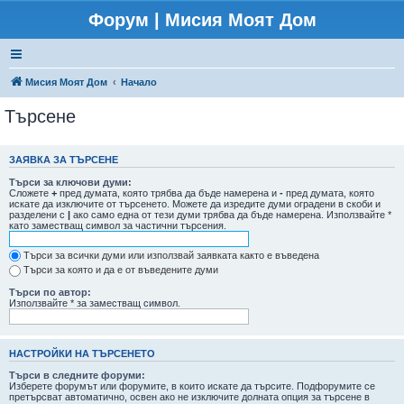
Форум | Мисия Моят Дом
Мисия Моят Дом
Начало
Търсене
ЗАЯВКА ЗА ТЪРСЕНЕ
Търси за ключови думи:
Сложете
+
пред думата, която трябва да бъде намерена и
-
пред думата, която
искате да изключите от търсенето. Можете да изредите думи оградени в скоби и
разделени с
|
ако само една от тези думи трябва да бъде намерена. Използвайте *
като заместващ символ за частични търсения.
Търси за всички думи или използвай заявката както е въведена
Търси за която и да е от въведените думи
Търси по автор:
Използвайте * за заместващ символ.
НАСТРОЙКИ НА ТЪРСЕНЕТО
Търси в следните форуми:
Изберете форумът или форумите, в които искате да търсите. Подфорумите се
претърсват автоматично, освен ако не изключите долната опция за търсене в