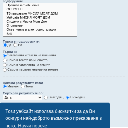
подфорумите.
Търси в подфорумите:
Да
Не
Търси в:
Заглавията и текста на мненията
Само в текста на мнението
Само в заглавията на темите
Само в първото мнение на темите
Покажи резултатите като:
Мнения
Теми
Сортирай резултатите по:
Възходящ
Низходящ
Ограничи резултатите до последните:
Този уебсайт използва бисквитки за да Ви
Покажи първите:
осигури най-доброто възможно прекарване в
символа от мненията
него.
Научи повече