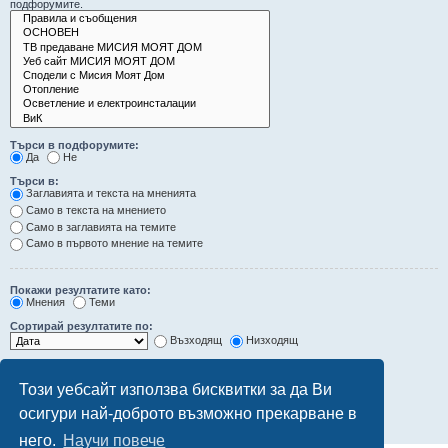
подфорумите.
Търси в подфорумите:
Да
Не
Търси в:
Заглавията и текста на мненията
Само в текста на мнението
Само в заглавията на темите
Само в първото мнение на темите
Покажи резултатите като:
Мнения
Теми
Сортирай резултатите по:
Възходящ
Низходящ
Ограничи резултатите до последните:
Този уебсайт използва бисквитки за да Ви
Покажи първите:
осигури най-доброто възможно прекарване в
символа от мненията
него.
Научи повече