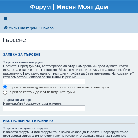
Форум | Мисия Моят Дом
Мисия Моят Дом
Начало
Търсене
ЗАЯВКА ЗА ТЪРСЕНЕ
Търси за ключови думи:
Сложете
+
пред думата, която трябва да бъде намерена и
-
пред думата, която
искате да изключите от търсенето. Можете да изредите думи оградени в скоби и
разделени с
|
ако само една от тези думи трябва да бъде намерена. Използвайте *
като заместващ символ за частични търсения.
Търси за всички думи или използвай заявката както е въведена
Търси за която и да е от въведените думи
Търси по автор:
Използвайте * за заместващ символ.
НАСТРОЙКИ НА ТЪРСЕНЕТО
Търси в следните форуми:
Изберете форумът или форумите, в които искате да търсите. Подфорумите се
претърсват автоматично, освен ако не изключите долната опция за търсене в