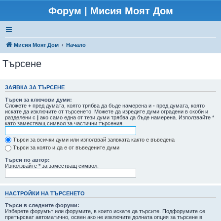
Форум | Мисия Моят Дом
Мисия Моят Дом
Начало
Търсене
ЗАЯВКА ЗА ТЪРСЕНЕ
Търси за ключови думи:
Сложете
+
пред думата, която трябва да бъде намерена и
-
пред думата, която
искате да изключите от търсенето. Можете да изредите думи оградени в скоби и
разделени с
|
ако само една от тези думи трябва да бъде намерена. Използвайте *
като заместващ символ за частични търсения.
Търси за всички думи или използвай заявката както е въведена
Търси за която и да е от въведените думи
Търси по автор:
Използвайте * за заместващ символ.
НАСТРОЙКИ НА ТЪРСЕНЕТО
Търси в следните форуми:
Изберете форумът или форумите, в които искате да търсите. Подфорумите се
претърсват автоматично, освен ако не изключите долната опция за търсене в