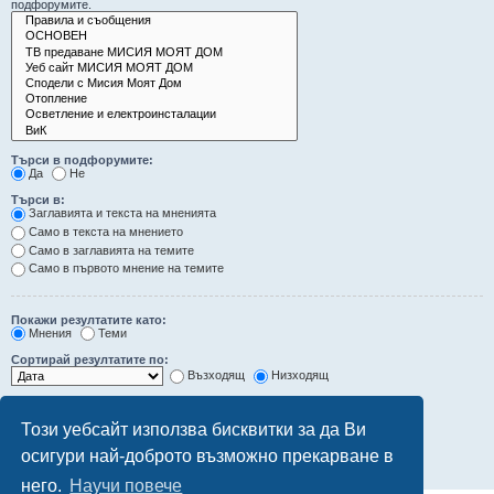
подфорумите.
Търси в подфорумите:
Да
Не
Търси в:
Заглавията и текста на мненията
Само в текста на мнението
Само в заглавията на темите
Само в първото мнение на темите
Покажи резултатите като:
Мнения
Теми
Сортирай резултатите по:
Възходящ
Низходящ
Ограничи резултатите до последните:
Този уебсайт използва бисквитки за да Ви
Покажи първите:
осигури най-доброто възможно прекарване в
символа от мненията
него.
Научи повече