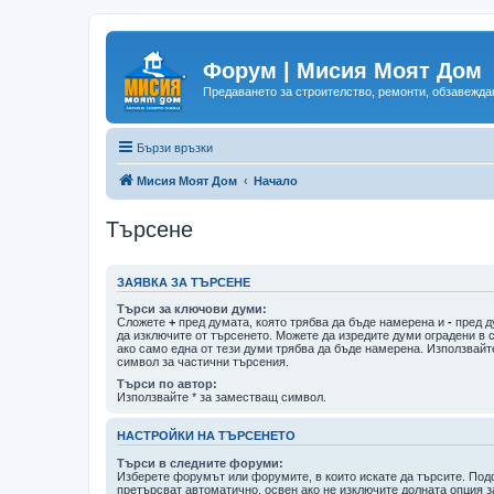
Форум | Мисия Моят Дом
Предаването за строителство, ремонти, обзавеждан
Бързи връзки
Мисия Моят Дом
Начало
Търсене
ЗАЯВКА ЗА ТЪРСЕНЕ
Търси за ключови думи:
Сложете
+
пред думата, която трябва да бъде намерена и
-
пред д
да изключите от търсенето. Можете да изредите думи оградени в 
ако само една от тези думи трябва да бъде намерена. Използвайт
символ за частични търсения.
Търси по автор:
Използвайте * за заместващ символ.
НАСТРОЙКИ НА ТЪРСЕНЕТО
Търси в следните форуми:
Изберете форумът или форумите, в които искате да търсите. По
претърсват автоматично, освен ако не изключите долната опция з