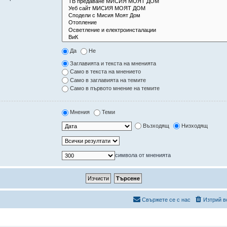
Да
Не
Заглавията и текста на мненията
Само в текста на мнението
Само в заглавията на темите
Само в първото мнение на темите
Мнения
Теми
Възходящ
Низходящ
символа от мненията
Свържете се с нас
Изтрий в