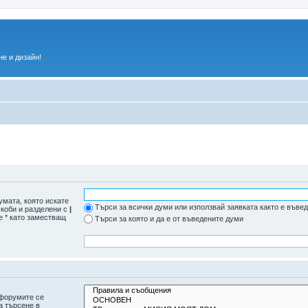
е и дизайн!
умата, която искате
Търси за всички думи или използвай заявката както е въве
скоби и разделени с
|
е * като заместващ
Търси за която и да е от въведените думи
дфорумите се
а търсене в