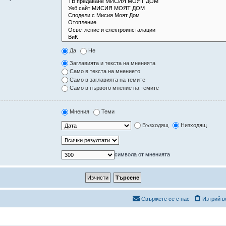
Да
Не
Заглавията и текста на мненията
Само в текста на мнението
Само в заглавията на темите
Само в първото мнение на темите
Мнения
Теми
Възходящ
Низходящ
символа от мненията
Свържете се с нас
Изтрий в