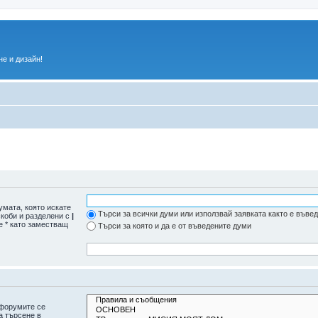
е и дизайн!
умата, която искате
Търси за всички думи или използвай заявката както е въве
скоби и разделени с
|
е * като заместващ
Търси за която и да е от въведените думи
дфорумите се
а търсене в