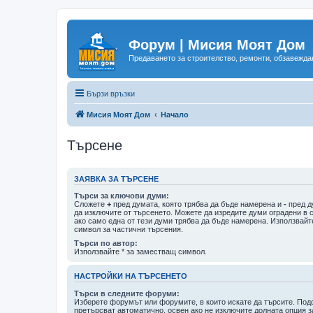
Форум | Мисия Моят Дом
Предаването за строителство, ремонти, обзавеждан
Бързи връзки
Мисия Моят Дом
Начало
Търсене
ЗАЯВКА ЗА ТЪРСЕНЕ
Търси за ключови думи:
Сложете
+
пред думата, която трябва да бъде намерена и
-
пред д
да изключите от търсенето. Можете да изредите думи оградени в 
ако само една от тези думи трябва да бъде намерена. Използвайт
символ за частични търсения.
Търси по автор:
Използвайте * за заместващ символ.
НАСТРОЙКИ НА ТЪРСЕНЕТО
Търси в следните форуми:
Изберете форумът или форумите, в които искате да търсите. По
претърсват автоматично, освен ако не изключите долната опция з