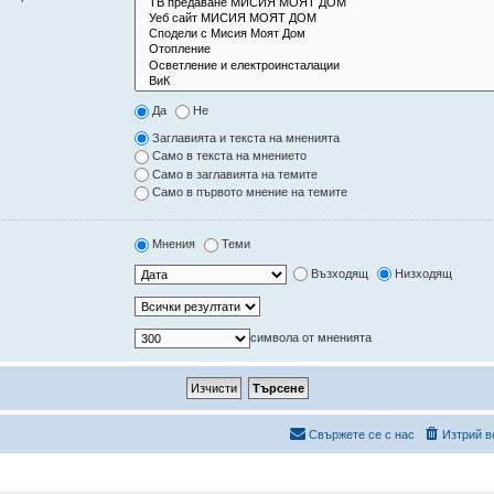
Да
Не
Заглавията и текста на мненията
Само в текста на мнението
Само в заглавията на темите
Само в първото мнение на темите
Мнения
Теми
Възходящ
Низходящ
символа от мненията
Свържете се с нас
Изтрий в