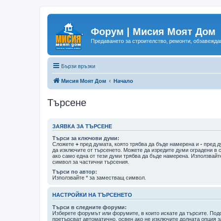
Форум | Мисия Моят Дом
Предаването за строителство, ремонти, обзавеждан
Бързи връзки
Мисия Моят Дом
Начало
Търсене
ЗАЯВКА ЗА ТЪРСЕНЕ
Търси за ключови думи:
Сложете
+
пред думата, която трябва да бъде намерена и
-
пред д
да изключите от търсенето. Можете да изредите думи оградени в 
ако само една от тези думи трябва да бъде намерена. Използвайт
символ за частични търсения.
Търси по автор:
Използвайте * за заместващ символ.
НАСТРОЙКИ НА ТЪРСЕНЕТО
Търси в следните форуми:
Изберете форумът или форумите, в които искате да търсите. По
претърсват автоматично, освен ако не изключите долната опция з