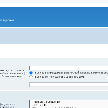
е и дизайн!
умата, която искате
Търси за всички думи или използвай заявката както е въве
скоби и разделени с
|
е * като заместващ
Търси за която и да е от въведените думи
дфорумите се
а търсене в