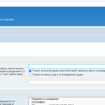
е и дизайн!
умата, която искате
Търси за всички думи или използвай заявката както е въве
скоби и разделени с
|
е * като заместващ
Търси за която и да е от въведените думи
дфорумите се
а търсене в