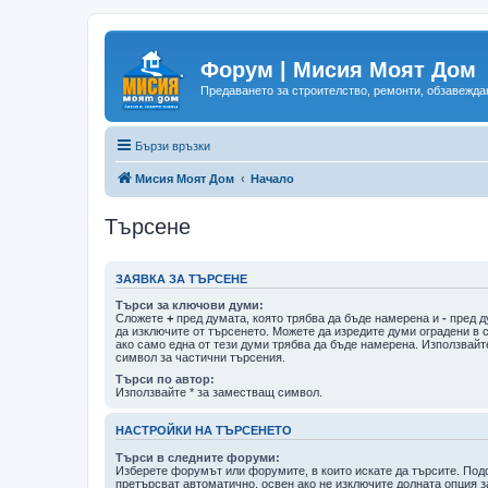
Форум | Мисия Моят Дом
Предаването за строителство, ремонти, обзавеждан
Бързи връзки
Мисия Моят Дом
Начало
Търсене
ЗАЯВКА ЗА ТЪРСЕНЕ
Търси за ключови думи:
Сложете
+
пред думата, която трябва да бъде намерена и
-
пред д
да изключите от търсенето. Можете да изредите думи оградени в 
ако само една от тези думи трябва да бъде намерена. Използвайт
символ за частични търсения.
Търси по автор:
Използвайте * за заместващ символ.
НАСТРОЙКИ НА ТЪРСЕНЕТО
Търси в следните форуми:
Изберете форумът или форумите, в които искате да търсите. По
претърсват автоматично, освен ако не изключите долната опция з