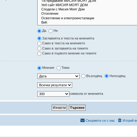
Да
Не
Заглавията и текста на мненията
Само в текста на мнението
Само в заглавията на темите
Само в първото мнение на темите
Мнения
Теми
Възходящ
Низходящ
символа от мненията
Свържете се с нас
Изтрий в