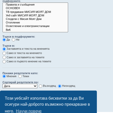
подфорумите.
Търси в подфорумите:
Да
Не
Търси в:
Заглавията и текста на мненията
Само в текста на мнението
Само в заглавията на темите
Само в първото мнение на темите
Покажи резултатите като:
Мнения
Теми
Сортирай резултатите по:
Възходящ
Низходящ
Ограничи резултатите до последните:
Този уебсайт използва бисквитки за да Ви
Покажи първите:
осигури най-доброто възможно прекарване в
символа от мненията
него.
Научи повече