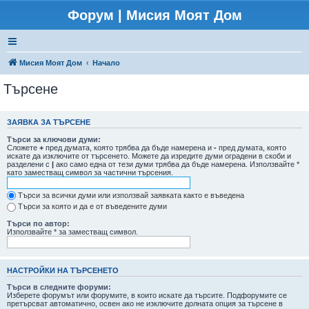
Форум | Мисия Моят Дом
Мисия Моят Дом
Начало
Търсене
ЗАЯВКА ЗА ТЪРСЕНЕ
Търси за ключови думи:
Сложете
+
пред думата, която трябва да бъде намерена и
-
пред думата, която
искате да изключите от търсенето. Можете да изредите думи оградени в скоби и
разделени с
|
ако само една от тези думи трябва да бъде намерена. Използвайте *
като заместващ символ за частични търсения.
Търси за всички думи или използвай заявката както е въведена
Търси за която и да е от въведените думи
Търси по автор:
Използвайте * за заместващ символ.
НАСТРОЙКИ НА ТЪРСЕНЕТО
Търси в следните форуми:
Изберете форумът или форумите, в които искате да търсите. Подфорумите се
претърсват автоматично, освен ако не изключите долната опция за търсене в