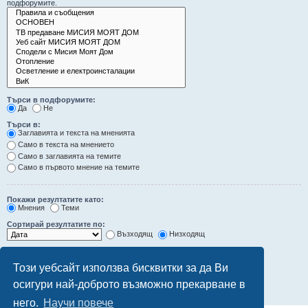
подфорумите.
Търси в подфорумите:
Да
Не
Търси в:
Заглавията и текста на мненията
Само в текста на мнението
Само в заглавията на темите
Само в първото мнение на темите
Покажи резултатите като:
Мнения
Теми
Сортирай резултатите по:
Възходящ
Низходящ
Ограничи резултатите до последните:
Този уебсайт използва бисквитки за да Ви
Покажи първите:
осигури най-доброто възможно прекарване в
символа от мненията
него.
Научи повече