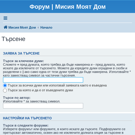
Форум | Мисия Моят Дом
Мисия Моят Дом
Начало
Търсене
ЗАЯВКА ЗА ТЪРСЕНЕ
Търси за ключови думи:
Сложете
+
пред думата, която трябва да бъде намерена и
-
пред думата, която
искате да изключите от търсенето. Можете да изредите думи оградени в скоби и
разделени с
|
ако само една от тези думи трябва да бъде намерена. Използвайте *
като заместващ символ за частични търсения.
Търси за всички думи или използвай заявката както е въведена
Търси за която и да е от въведените думи
Търси по автор:
Използвайте * за заместващ символ.
НАСТРОЙКИ НА ТЪРСЕНЕТО
Търси в следните форуми:
Изберете форумът или форумите, в които искате да търсите. Подфорумите се
претърсват автоматично, освен ако не изключите долната опция за търсене в