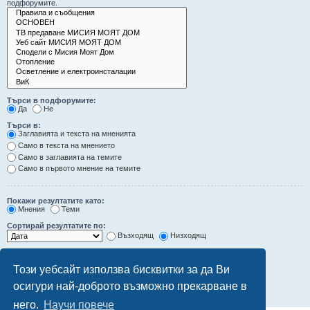
подфорумите.
Търси в подфорумите:
Да
Не
Търси в:
Заглавията и текста на мненията
Само в текста на мнението
Само в заглавията на темите
Само в първото мнение на темите
Покажи резултатите като:
Мнения
Теми
Сортирай резултатите по:
Възходящ
Низходящ
Ограничи резултатите до последните:
Този уебсайт използва бисквитки за да Ви
Покажи първите:
осигури най-доброто възможно прекарване в
символа от мненията
него.
Научи повече