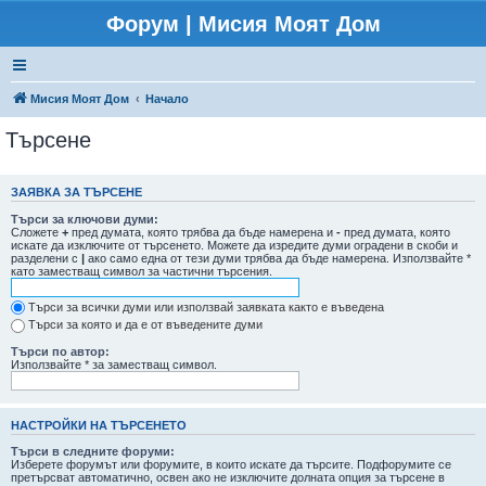
Форум | Мисия Моят Дом
Мисия Моят Дом
Начало
Търсене
ЗАЯВКА ЗА ТЪРСЕНЕ
Търси за ключови думи:
Сложете
+
пред думата, която трябва да бъде намерена и
-
пред думата, която
искате да изключите от търсенето. Можете да изредите думи оградени в скоби и
разделени с
|
ако само една от тези думи трябва да бъде намерена. Използвайте *
като заместващ символ за частични търсения.
Търси за всички думи или използвай заявката както е въведена
Търси за която и да е от въведените думи
Търси по автор:
Използвайте * за заместващ символ.
НАСТРОЙКИ НА ТЪРСЕНЕТО
Търси в следните форуми:
Изберете форумът или форумите, в които искате да търсите. Подфорумите се
претърсват автоматично, освен ако не изключите долната опция за търсене в