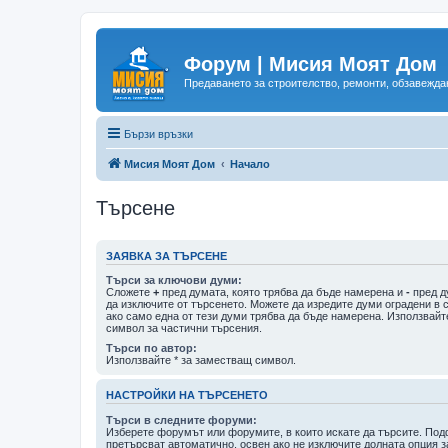
Форум | Мисия Моят Дом
Предаването за строителство, ремонти, обзавеждан
Бързи връзки
Мисия Моят Дом
Начало
Търсене
ЗАЯВКА ЗА ТЪРСЕНЕ
Търси за ключови думи:
Сложете
+
пред думата, която трябва да бъде намерена и
-
пред д
да изключите от търсенето. Можете да изредите думи оградени в 
ако само една от тези думи трябва да бъде намерена. Използвайт
символ за частични търсения.
Търси по автор:
Използвайте * за заместващ символ.
НАСТРОЙКИ НА ТЪРСЕНЕТО
Търси в следните форуми:
Изберете форумът или форумите, в които искате да търсите. По
претърсват автоматично, освен ако не изключите долната опция з