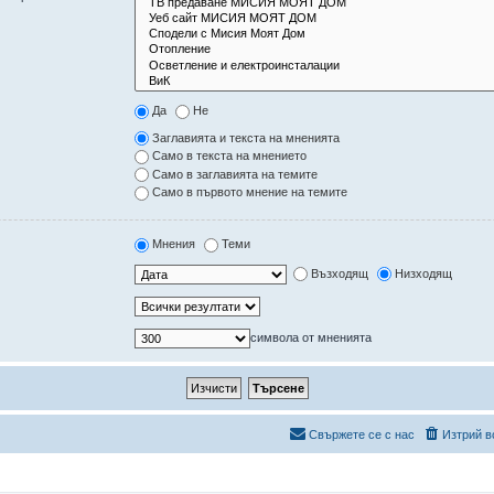
Да
Не
Заглавията и текста на мненията
Само в текста на мнението
Само в заглавията на темите
Само в първото мнение на темите
Мнения
Теми
Възходящ
Низходящ
символа от мненията
Свържете се с нас
Изтрий в