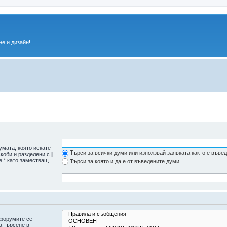
е и дизайн!
умата, която искате
Търси за всички думи или използвай заявката както е въве
скоби и разделени с
|
е * като заместващ
Търси за която и да е от въведените думи
дфорумите се
а търсене в